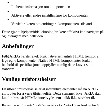
Innhente informasjon om komponenten
Aktivere eller endre innstillingene for komponenten
Varsle brukeren om endringer i komponentens tilstand
Dette gjør at hjelpemiddelteknologibrukere effektivt kan navigere på
og interagere med nettsiden.
Anbefalinger
Følg ARIAs første regel: bruk native semantisk HTML fremfor å
lage egne komponenter. Native HTML-komponenter brukt i
henhold til spesifikasjonen oppfyller nemlig dette kravet som
standard.
Vanlige misforståelser
En utbredt misforståelse er at interaktive elementer må ha ARIA-
attributter for å være tilgjengelige. Dette stemmer ikke--ARIA skal
kun brukes når HTMLs innebygde semantikk ikke strekker til.
En annen vanlig misforståelse er at
kan brukes for å
aria-label