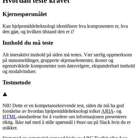
Hvordan teste kravet
Kjernespørsmålet
Kan hjelpemiddelteknologi identifisere hva komponenten er, hva
den gjør, og hvilken tilstand den er i?
Innhold du må teste
Alt interaktivt innhold på siden må testes. Vær særlig oppmerksom
på statusmeldinger, grupperte skjemaelementer, ikoner og
egenutviklede komponenter som datovelgere, ekspanderbart innhold
og modalvinduer.
Testmetode
NB! Dette er en kompetansekrevende test, siden du må ha god
forståelse av hvordan hjelpemiddelteknologi tolker
ARIA
- og
HTML
-standardene for å vurdere om informasjonen presenteres
riktig. Ikke nøl med å stille spørsmål i #nav-uu på Slack hvis du er
usikker.