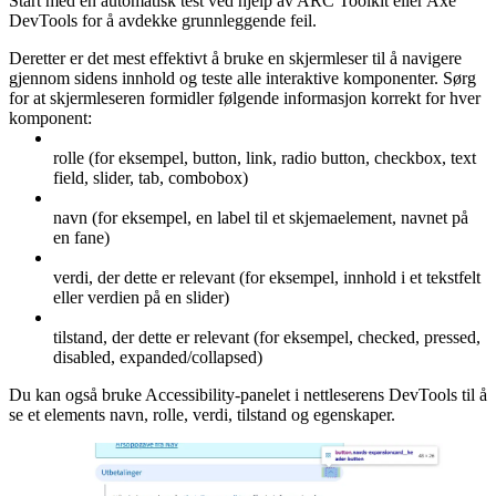
Start med en automatisk test ved hjelp av ARC Toolkit eller Axe
DevTools for å avdekke grunnleggende feil.
Deretter er det mest effektivt å bruke en skjermleser til å navigere
gjennom sidens innhold og teste alle interaktive komponenter. Sørg
for at skjermleseren formidler følgende informasjon korrekt for hver
komponent:
rolle (for eksempel, button, link, radio button, checkbox, text
field, slider, tab, combobox)
navn (for eksempel, en label til et skjemaelement, navnet på
en fane)
verdi, der dette er relevant (for eksempel, innhold i et tekstfelt
eller verdien på en slider)
tilstand, der dette er relevant (for eksempel, checked, pressed,
disabled, expanded/collapsed)
Du kan også bruke Accessibility-panelet i nettleserens DevTools til å
se et elements navn, rolle, verdi, tilstand og egenskaper.