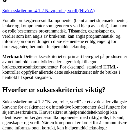
Suksesskriterium 4.1.2 Navn, rolle, verdi (Nivå A)
For alle brukergrensesnittkomponenter (blant annet skjemaelementer,
lenker og komponenter som genereres ved hjelp av skript), kan navn
og rolle bestemmes programmatisk. Tilstander, egenskaper og
verdier som kan angis av brukeren, kan angis programmatisk, og
informasjon om endringer i disse elementene er tilgjengelig for
brukeragenter, herunder hjelpemiddelteknologi.
Merknad:
Dette suksesskriteriet er primært beregnet på produsenter
av nettinnhold som utvikler eller lager skript til egne
brukergrensesnittkomponenter. For eksempel, standard HTML-
kontroller oppfyller allerede dette suksesskriteriet når de brukes i
henhold til spesifikasjonen.
Hvorfor er suksesskriteriet viktig?
Suksesskriterium 4.1.2 "Navn, rolle, verdi" er et av de aller viktigste
kravene for at skjemaer og interaktive komponenter skal fungere for
skjermleserbrukere. Kravet sikrer at hjelpemiddelteknologi kan
identifisere brukergrensesnittkomponenter med riktig rolle, tilstand,
egenskaper og verdi. Når en komponent er kodet for å kommunisere
denne informasjonen korrekt, kan hjelpemiddelteknologi: