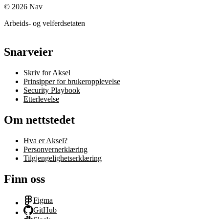
©
2026
Nav
Arbeids- og velferdsetaten
Snarveier
Skriv for Aksel
Prinsipper for brukeropplevelse
Security Playbook
Etterlevelse
Om nettstedet
Hva er Aksel?
Personvernerklæring
Tilgjengelighetserklæring
Finn oss
Figma
GitHub