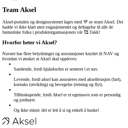
Team Aksel
Aksel-portalen og designsystemet lages med 💜 av team Aksel. Det
hadde vi ikke klart uten engasjementet og deltagelse til alle de
fantastiske folka i produktorganisasjonen vår 🥰 Takk!
Hvorfor heter vi Aksel?
Navnet har flere betydninger og assosiasjoner knyttet til NAV og
hvordan vi ønsker at Aksel skal oppleves:
​Samlende, fordi hjul
aksel
en er senteret i et nav.
​Levende, fordi
aksel
kan assosieres med aksellerasjon (fart),
kornaks (utvikling) og bevegelse (retning og flyt).
​Tillitsskapende, fordi
Aksel
er et egennavn som er personlig
og jordnært.​
Og ikke minst: det er lett å si og enkelt å huske!