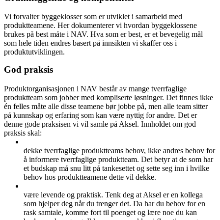
Vi forvalter byggeklosser som er utviklet i samarbeid med
produktteamene. Her dokumenterer vi hvordan byggeklossene
brukes på best måte i NAV. Hva som er best, er et bevegelig mål
som hele tiden endres basert på innsikten vi skaffer oss i
produktutviklingen.
God praksis
Produktorganisasjonen i NAV består av mange tverrfaglige
produktteam som jobber med kompliserte løsninger. Det finnes ikke
én felles måte alle disse teamene bør jobbe på, men alle team sitter
på kunnskap og erfaring som kan være nyttig for andre. Det er
denne gode praksisen vi vil samle på Aksel. Innholdet om god
praksis skal:
dekke tverrfaglige produktteams behov, ikke andres behov for
å informere tverrfaglige produktteam. Det betyr at de som har
et budskap må snu litt på tankesettet og sette seg inn i hvilke
behov hos produktteamene dette vil dekke.
være levende og praktisk. Tenk deg at Aksel er en kollega
som hjelper deg når du trenger det. Da har du behov for en
rask samtale, komme fort til poenget og lære noe du kan