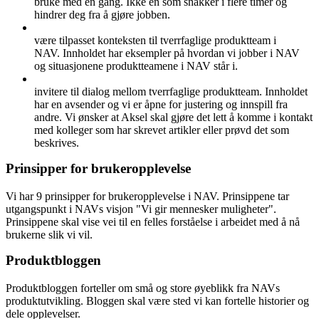
bruke med en gang. Ikke en som snakker i flere timer og
hindrer deg fra å gjøre jobben.
være tilpasset konteksten til tverrfaglige produktteam i
NAV. Innholdet har eksempler på hvordan vi jobber i NAV
og situasjonene produktteamene i NAV står i.
invitere til dialog mellom tverrfaglige produktteam. Innholdet
har en avsender og vi er åpne for justering og innspill fra
andre. Vi ønsker at Aksel skal gjøre det lett å komme i kontakt
med kolleger som har skrevet artikler eller prøvd det som
beskrives.
Prinsipper for brukeropplevelse
Vi har 9 prinsipper for brukeropplevelse i NAV. Prinsippene tar
utgangspunkt i NAVs visjon "Vi gir mennesker muligheter".
Prinsippene skal vise vei til en felles forståelse i arbeidet med å nå
brukerne slik vi vil.
Produktbloggen
Produktbloggen forteller om små og store øyeblikk fra NAVs
produktutvikling. Bloggen skal være sted vi kan fortelle historier og
dele opplevelser.