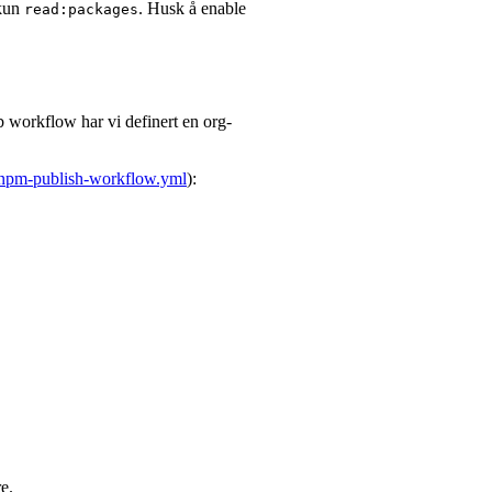
 kun
. Husk å enable
read:packages
ub workflow har vi definert en org-
npm-publish-workflow.yml
):
e.