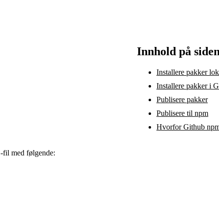
Innhold på side
Installere pakker lok
Installere pakker i
Publisere pakker
Publisere til npm
Hvorfor Github npm
-fil med følgende:
c