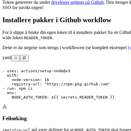
Token genererer du under
developer settings på Github
. Den trenger
SSO for navikt-orgen!
Installere pakker i Github workflow
For å slippe å bruke din egen token til å installere pakker fra en Gith
wide token
.
READER_TOKEN
Dette er da stegene som trengs i workflowen (se komplett eksempel i
yaml
-
uses
:
 actions/setup
-
node@v3
with
:
node-version
:
16
registry-url
:
"https://npm.pkg.github.com"
-
run
:
 npm ci
env
:
NODE_AUTH_TOKEN
:
 $
{
{
 secrets.READER_TOKEN 
}
}
Feilsøking
må være definert for at
skal funger
registry-url
NODE_AUTH_TOKEN