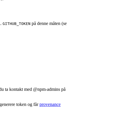
a.
på denne måten (se
GITHUB_TOKEN
n du ta kontakt med @npm-admins på
å generere token og får
provenance