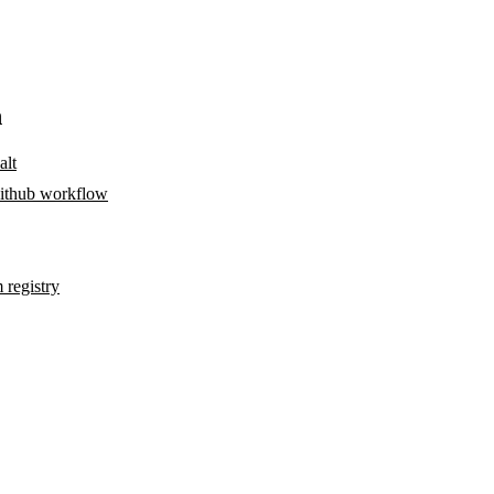
n
alt
 Github workflow
 registry