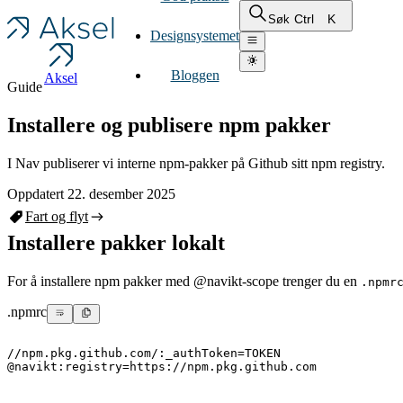
Ctrl
K
Søk
Designsystemet
Bloggen
Aksel
Guide
Installere og publisere npm pakker
I Nav publiserer vi interne npm-pakker på Github sitt npm registry.
Oppdatert 22. desember 2025
Fart og flyt
Installere pakker lokalt
For å installere npm pakker med @navikt-scope trenger du en
.npmr
.npmrc
//npm.pkg.github.com/:_authToken=TOKEN
@navikt:registry=https://npm.pkg.github.com