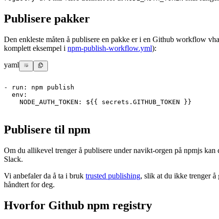
Publisere pakker
Den enkleste måten å publisere en pakke er i en Github workflow vh
komplett eksempel i
npm-publish-workflow.yml
):
yaml
-
run
:
 npm publish
env
:
NODE_AUTH_TOKEN
:
 $
{
{
 secrets.GITHUB_TOKEN 
}
}
Publisere til npm
Om du allikevel trenger å publisere under navikt-orgen på npmjs ka
Slack.
Vi anbefaler da å ta i bruk
trusted publishing
, slik at du ikke trenger 
håndtert for deg.
Hvorfor Github npm registry