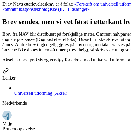
Et av Navs etterlevelseskrav er å følge
«Forskrift om universell utfor
kommunikasjonsteknologiske (IKT)-løsninger»
Brev sendes, men vi vet først i etterkant h
Brev fra NAV blir distribuert på forskjellige måter. Omtrent halvparten
digitale postkasse (Digipost eller eBoks). Disse blir ikke skrevet ut o
åpnes. Andre brev tilgjengeliggjøres på nav.no og mottaker varsles på
brevene ikke åpnes innen 40 timer (+ evt helg), så skrives de ut og se
Aksel har best praksis og verktøy for arbeid med universell utforming 
Lenker
Universell utforming (Aksel)
Medvirkende
Miljø
Brukeropplevelse