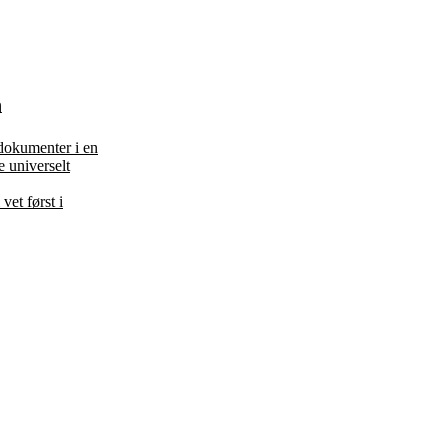
n
dokumenter i en
e universelt
vet først i