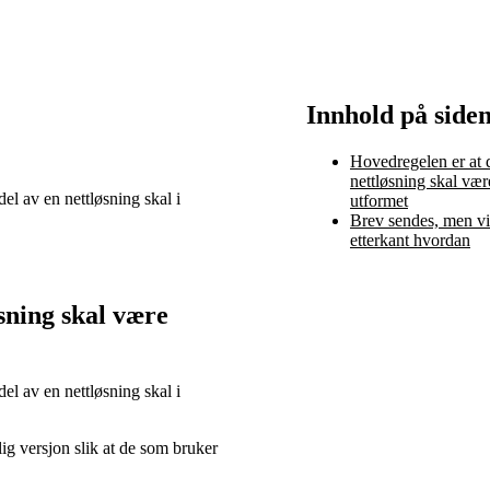
Innhold på side
Hovedregelen er at 
nettløsning skal vær
av en nettløsning skal i
utformet
Brev sendes, men vi 
etterkant hvordan
sning skal være
av en nettløsning skal i
elig versjon slik at de som bruker