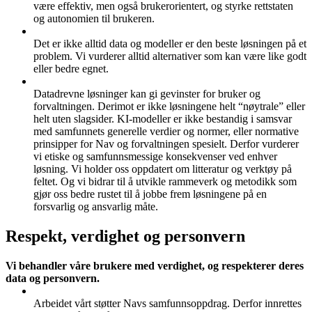
være effektiv, men også brukerorientert, og styrke rettstaten
og autonomien til brukeren.
Det er ikke alltid data og modeller er den beste løsningen på et
problem. Vi vurderer alltid alternativer som kan være like godt
eller bedre egnet.
Datadrevne løsninger kan gi gevinster for bruker og
forvaltningen. Derimot er ikke løsningene helt “nøytrale” eller
helt uten slagsider. KI-modeller er ikke bestandig i samsvar
med samfunnets generelle verdier og normer, eller normative
prinsipper for Nav og forvaltningen spesielt. Derfor vurderer
vi etiske og samfunnsmessige konsekvenser ved enhver
løsning. Vi holder oss oppdatert om litteratur og verktøy på
feltet. Og vi bidrar til å utvikle rammeverk og metodikk som
gjør oss bedre rustet til å jobbe frem løsningene på en
forsvarlig og ansvarlig måte.
Respekt, verdighet og personvern
Vi behandler våre brukere med verdighet, og respekterer deres
data og personvern.
Arbeidet vårt støtter Navs samfunnsoppdrag. Derfor innrettes