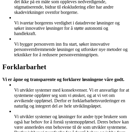
det ikke på en måte som oppleves nedverdigende,
stigmatiserende, bidrar til ekskludering eller har andre
skadevirkninger ovenfor borgerne.
Vi ivaretar borgerens verdighet i datadrevne løsninger og
søker innovative løsninger for å støtte autonomi og
handlekraft.
Vi bygger personvern inn fra start, søker innovative
personvernfremmende løsninger og utforsker nye metoder og
teknikker for å redusere personverninngripen.
Forklarbarhet
Vi er åpne og transparente og forklarer løsningene våre godt.
Vi utvikler systemer med konsekvenser. Vi er ansvarlige for at
systemene oppfører seg som vi ønsker, og at vi vet om
avvikende oppførsel. Derfor er forklarbarhetsvurderinger en
naturlig og integrert del av hele utviklingsløpet.
Vi utvikler systemer og løsninger for andre type brukere som
også har behov for å forstå systemoppførsel. Deres behov kan
være annerledes enn behovene til de som utvikler systemene.