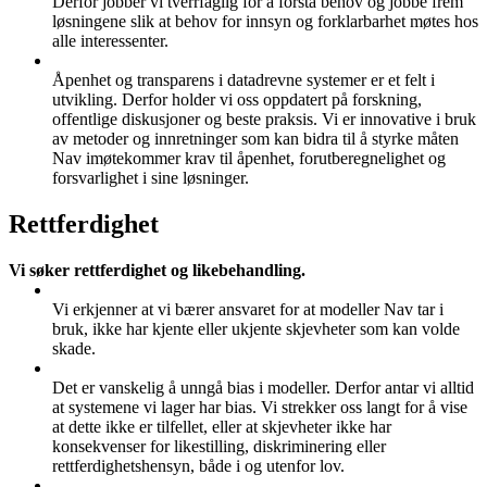
Derfor jobber vi tverrfaglig for å forstå behov og jobbe frem
løsningene slik at behov for innsyn og forklarbarhet møtes hos
alle interessenter.
Åpenhet og transparens i datadrevne systemer er et felt i
utvikling. Derfor holder vi oss oppdatert på forskning,
offentlige diskusjoner og beste praksis. Vi er innovative i bruk
av metoder og innretninger som kan bidra til å styrke måten
Nav imøtekommer krav til åpenhet, forutberegnelighet og
forsvarlighet i sine løsninger.
Rettferdighet
Vi søker rettferdighet og likebehandling.
Vi erkjenner at vi bærer ansvaret for at modeller Nav tar i
bruk, ikke har kjente eller ukjente skjevheter som kan volde
skade.
Det er vanskelig å unngå bias i modeller. Derfor antar vi alltid
at systemene vi lager har bias. Vi strekker oss langt for å vise
at dette ikke er tilfellet, eller at skjevheter ikke har
konsekvenser for likestilling, diskriminering eller
rettferdighetshensyn, både i og utenfor lov.