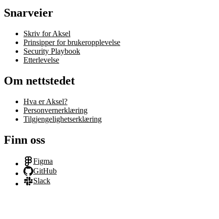
Snarveier
Skriv for Aksel
Prinsipper for brukeropplevelse
Security Playbook
Etterlevelse
Om nettstedet
Hva er Aksel?
Personvernerklæring
Tilgjengelighetserklæring
Finn oss
Figma
GitHub
Slack