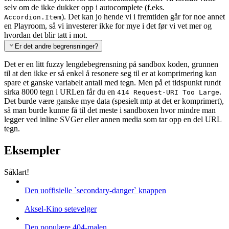
selv om de ikke dukker opp i autocomplete (f.eks.
). Det kan jo hende vi i fremtiden går for noe annet
Accordion.Item
en Playroom, så vi investerer ikke for mye i det før vi vet mer og
hvordan det blir tatt i mot.
Er det andre begrensninger?
Det er en litt fuzzy lengdebegrensning på sandbox koden, grunnen
til at den ikke er så enkel å resonere seg til er at komprimering kan
spare et ganske variabelt antall med tegn. Men på et tidspunkt rundt
sirka 8000 tegn i URLen får du en
.
414 Request-URI Too Large
Det burde være ganske mye data (spesielt mtp at det er komprimert),
så man burde kunne få til det meste i sandboxen hvor mindre man
legger ved inline SVGer eller annen media som tar opp en del URL
tegn.
Eksempler
Såklart!
Den uoffisielle `secondary-danger` knappen
Aksel-Kino setevelger
Den populære 404-malen