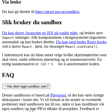
Via lenke
Du kan gå direkte til
https://aksel.nav.no/sandbox
.
Slik bruker du sandbox
Du kan skrive Javascript og JSX på vanlig måte
, og brukes
uten
setninger. Alle komponentene i designsystemet importeres
Import
automatisk og kan brukes direkte.
Du kan også bruke React hooks
ved å skrive
først, for eksempel
.
React.
React.useState()
I sidemenyen kan du blant annet velge hvilke skjermstørrelser som
skal vises, endre editorens plassering og se tastatursnarveier. En
nyttig tastatursnarvei er
+
for å autoformatere koden.
Ctrl
S
FAQ
Har dere lagd sandbox selv?
Denne sandboxen er basert på
Playroom
, så det kan være nyttige
diskusjoner / issues der. Vi vil fortsatt at du sender in eventuelle
problemer med sandboxen inn til oss, siden vi kan modifisere vår
egen sandbox og lage PR'er tilbake til prosjektet. Feedback er