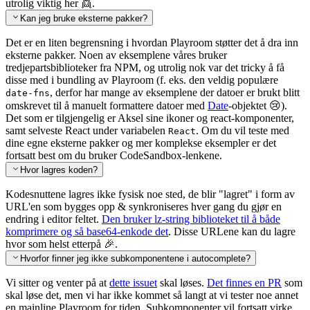
utrolig viktig her 👯.
Kan jeg bruke eksterne pakker?
Det er en liten begrensning i hvordan Playroom støtter det å dra inn
eksterne pakker. Noen av eksemplene våres bruker
tredjepartsbiblioteker fra NPM, og utrolig nok var det tricky å få
disse med i bundling av Playroom (f. eks. den veldig populære
, derfor har mange av eksemplene der datoer er brukt blitt
date-fns
omskrevet til å manuelt formattere datoer med
Date
-objektet 😢).
Det som er tilgjengelig er Aksel sine ikoner og react-komponenter,
samt selveste React under variabelen
. Om du vil teste med
React
dine egne eksterne pakker og mer komplekse eksempler er det
fortsatt best om du bruker CodeSandbox-lenkene.
Hvor lagres koden?
Kodesnuttene lagres ikke fysisk noe sted, de blir "lagret" i form av
URL'en som bygges opp & synkroniseres hver gang du gjør en
endring i editor feltet.
Den bruker lz-string biblioteket til å både
komprimere og så base64-enkode det
. Disse URLene kan du lagre
hvor som helst etterpå 🎉.
Hvorfor finner jeg ikke subkomponentene i autocomplete?
Vi sitter og venter på at
dette issuet
skal løses.
Det finnes en PR
som
skal løse det, men vi har ikke kommet så langt at vi tester noe annet
en mainline Playroom for tiden. Subkomponenter vil fortsatt virke