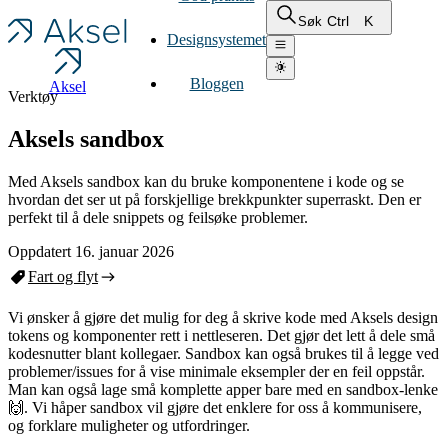
Ctrl
K
Søk
Designsystemet
Bloggen
Aksel
Verktøy
Aksels sandbox
Med Aksels sandbox kan du bruke komponentene i kode og se
hvordan det ser ut på forskjellige brekkpunkter superraskt. Den er
perfekt til å dele snippets og feilsøke problemer.
Oppdatert 16. januar 2026
Fart og flyt
Vi ønsker å gjøre det mulig for deg å skrive kode med Aksels design
tokens og komponenter rett i nettleseren. Det gjør det lett å dele små
kodesnutter blant kollegaer. Sandbox kan også brukes til å legge ved
problemer/issues for å vise minimale eksempler der en feil oppstår.
Man kan også lage små komplette apper bare med en sandbox-lenke
🙌. Vi håper sandbox vil gjøre det enklere for oss å kommunisere,
og forklare muligheter og utfordringer.