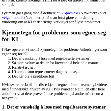
ta i bruk kunstig intelligens (KI) for å løse en utfordring teamet har
støtt på.
Før man går i gang med å definere
et KI-prosjekt
(Nav-intern) eller
velger modell
(Nav-intern) må man først gjøre en ordentlig
vurdering om at KI er det riktige verktøyet for å løse problemet.
Kjennetegn for problemer som egner seg
for KI
I Nav opererer vi med
5
kjennetegn for problemer/utfordringer som
egner seg for KI:
Det er vanskelig å løse med regelbaserte systemer
Så store volum at det er for krevende å behandle manuelt
Relativt isolert
Historikk som representerer dagens situasjon
Det går bra å predikere feil
Hvis svaret er Ja til alle disse kjennetegnene burde teamet gå videre
med å undersøke bruken av KI. Hvis svaret er Nei til en eller flere
anbefaler vi at dere prøver å løse problemet på andre måter enn å
benytte KI.
1. Det er vanskelig å løse med regelbaserte systemer