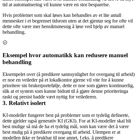
tid at automatisering vil kunne være en stor besparelse.
Hvis problemet som skal løses kan behandles av et lite antall
mennesker i et begrenset tidsrom uten at det gjentar seg for ofte vil
dette ofte være mer hensiktsmessig å løse ved hjelp av manuel
behandling.
Eksempel hvor automatikk kan redusere manuel
behandling
Eksempelet over (å predikere sannsynlighet for overgang til arbeid)
er noe en veileder på et lokalkontor gjerne vil vite for å kunne
prioritere sin brukerportefølje, dette er noe som gjøres kontinuerlig,
slik at et system som kunne bidratt til å gjøre denne prioriteringa
raskt og presist hadde vært nyttig for veilederen.
3. Relativt isolert
KI-modeller fungerer best på problemer som er tydelig definerte,
dette gjelder også generativ KI (GKI). For at KI-modeller skal bli
best mulige så må de ha et tydelig mål, som kan være det å være
best mulig på å predikere overgang til arbeid. Ulempen er at
modellen ikke er brukbar til noe annet, f.eks. å predikere