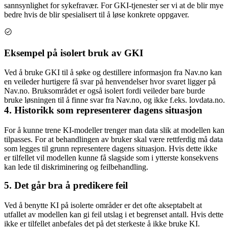
sannsynlighet for sykefravær. For GKI-tjenester ser vi at de blir mye
bedre hvis de blir spesialisert til å løse konkrete oppgaver.
Eksempel på isolert bruk av GKI
Ved å bruke GKI til å søke og destillere informasjon fra Nav.no kan
en veileder hurtigere få svar på henvendelser hvor svaret ligger på
Nav.no. Bruksområdet er også isolert fordi veileder bare burde
bruke løsningen til å finne svar fra Nav.no, og ikke f.eks. lovdata.no.
4. Historikk som representerer dagens situasjon
For å kunne trene KI-modeller trenger man data slik at modellen kan
tilpasses. For at behandlingen av bruker skal være rettferdig må data
som legges til grunn representere dagens situasjon. Hvis dette ikke
er tilfellet vil modellen kunne få slagside som i ytterste konsekvens
kan lede til diskriminering og feilbehandling.
5. Det går bra å predikere feil
Ved å benytte KI på isolerte områder er det ofte akseptabelt at
utfallet av modellen kan gi feil utslag i et begrenset antall. Hvis dette
ikke er tilfellet anbefales det på det sterkeste å ikke bruke KI.