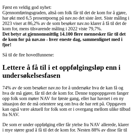
Først en veldig god nyhet:
Gjennomføringsgraden, altså om folk får til det de kom for å gjøre,
har økt med 6,5 prosentpoeng på nav.no det siste året. Siste måling i
2023 viser at 86,2% av de som besøker nav.no klarer å få til det de
kom for, mens tilsvarende måling i 2022 viste 79,7%.
Det betyr at gjennomsnittlig 14.100 flere mennesker får til det
de kom for på nav.no - hver eneste dag, sammenlignet med i
fjor!
Så til de fire hovedfunnene:
Lettere å få til i et oppfølgingsløp enn i
undersøkelsesfasen
74% av de som besøker nav.no for å undersøke hva de kan få og
hva de må gjøre, får til det de kom for. Denne toppoppgaven fanger
opp folk som møter NAV for første gang, eller har havnet i en ny
situasjon der de må orientere seg om hva de har rett på. Oppgaven
kan også være aktuell for folk som er i overgang mellom ulike tilbud
fra NAV.
De som er under oppfølging eller får ytelse fra NAV allerede, klarer
i mye større grad å få til det de kom for. Nesten 88% av disse får til