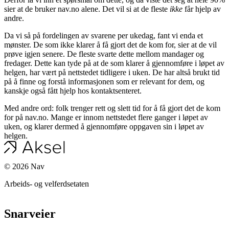
sier at de bruker nav.no alene. Det vil si at de fleste
ikke
får hjelp av
andre.
Da vi så på fordelingen av svarene per ukedag, fant vi enda et
mønster. De som ikke klarer å få gjort det de kom for, sier at de vil
prøve igjen senere. De fleste svarte dette mellom mandager og
fredager. Dette kan tyde på at de som klarer å gjennomføre i løpet av
helgen, har vært på nettstedet tidligere i uken. De har altså brukt tid
på å finne og forstå informasjonen som er relevant for dem, og
kanskje også fått hjelp hos kontaktsenteret.
Med andre ord: folk trenger rett og slett tid for å få gjort det de kom
for på nav.no. Mange er innom nettstedet flere ganger i løpet av
uken, og klarer dermed å gjennomføre oppgaven sin i løpet av
helgen.
©
2026
Nav
Arbeids- og velferdsetaten
Snarveier