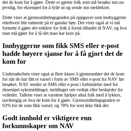
det de kom for å gjøre. Dette er gjerne folk som må besøke nav.no
jevnlig, for eksempel for å fylle ut og sende inn meldekort.
Dette viser at gjennomføringsgraden på oppgaver som innbyggerne
etterhvert blir rutinerte på er ganske høy. Det viser også at vi må
fortsette å gjøre det enklere for folk å forstå tilbudet til NAV, og hva
man må gjøre for å få det man har krav på.
Innbyggerne som fikk SMS eller e-post
hadde høyere sjanse for å få gjort det de
kom for
Undersøkelsen viser også at flere klarer å gjennomføre det de kom
for når de har fått et varsel i form av SMS eller e-post fra NAV før
besøket. NAV sender ut SMS eller e-post i forbindelse med for
eksempel sykemeldinger, meldinger om vedtak eller beskjeder fra
veileder. Tallene viser at varslene hjelper altså folk med å lykkes,
uavhengig av hva de kom for å gjøre. Gjennomføringsgraden er
93% for de som fikk varsel, og 78% for som ikke fikk det.
Godt innhold er viktigere enn
forkunnskaper om NAV