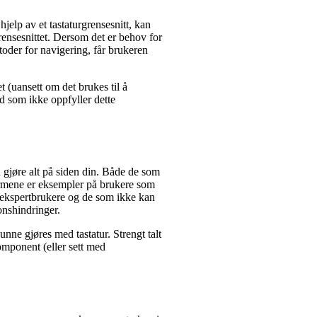
jelp av et tastaturgrensesnitt, kan
rensesnittet. Dersom det er behov for
etoder for navigering, får brukeren
t (uansett om det brukes til å
ld som ikke oppfyller dette
an gjøre alt på siden din. Både de som
armene er eksempler på brukere som
el ekspertbrukere og de som ikke kan
onshindringer.
kunne gjøres med tastatur. Strengt talt
komponent (eller sett med