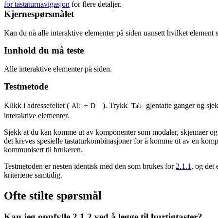
for tastaturnavigasjon
for flere detaljer.
Kjernespørsmålet
Kan du nå alle interaktive elementer på siden uansett hvilket element 
Innhold du må teste
Alle interaktive elementer på siden.
Testmetode
Klikk i adressefeltet (
+
). Trykk
gjentatte ganger og sjek
Alt
D
Tab
interaktive elementer.
Sjekk at du kan komme ut av komponenter som modaler, skjemaer og m
det kreves spesielle tastaturkombinasjoner for å komme ut av en komp
kommunisert til brukeren.
Testmetoden er nesten identisk med den som brukes for
2.1.1
, og det 
kriteriene samtidig.
Ofte stilte spørsmål
Kan jeg oppfylle 2.1.2 ved å legge til hurtigtaster?