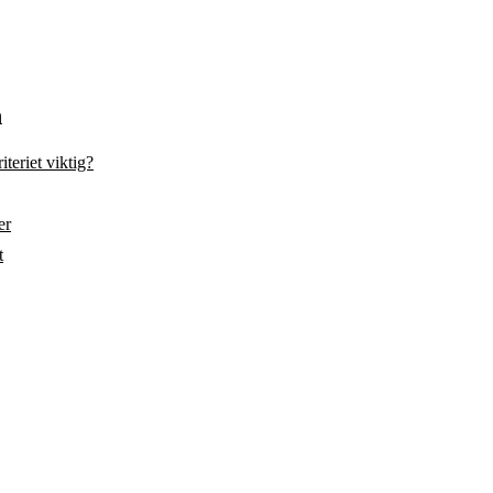
n
teriet viktig?
er
t