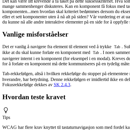
Det kan være litt krevende å få taket på dette suksesskriteriet. Hva
mange sammenhenger diskuteres. Kan en komponent få fokus med tasta
komponenten...men hvordan skal kriteriet bedømmes dersom du ekse
eller et sett komponenter uten å nå alt på siden? Vår vurdering er at ua
du kunne nå alle andre interaktive elementer på en side for å oppfylle 
Vanlige misforståelser
Det er vanlig å navigere fra element til element ved å trykke
. Su
Tab
ikke at du skal kunne forlate en komponent med
. I noen sammen
Tab
navigerer internt i en komponent (for eksempel i en modal). Kreves 
for å forlate en komponent må dette kommuniseres på en tydelig måte
Tab-rekkefølgen, altså i hvilken rekkefølge du stopper på elementene
hverandre, har betydning. Denne rekkefølgen er imidlertid ikke en del
Fokusrekkefølge dekkes av
SK 2.4.3
.
Hvordan teste kravet
Tips
WCAG har flere krav knyttet til tastaturnavigasjon som med fordel ka