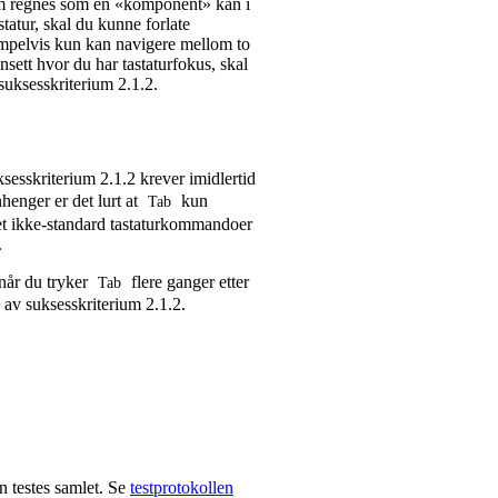
 som regnes som en «komponent» kan i
tur, skal du kunne forlate
mpelvis kun kan navigere mellom to
nsett hvor du har tastaturfokus, skal
suksesskriterium 2.1.2.
ksesskriterium 2.1.2 krever imidlertid
henger er det lurt at
kun
Tab
det ikke-standard tastaturkommandoer
.
 når du tryker
flere ganger etter
Tab
 av suksesskriterium 2.1.2.
n testes samlet. Se
testprotokollen