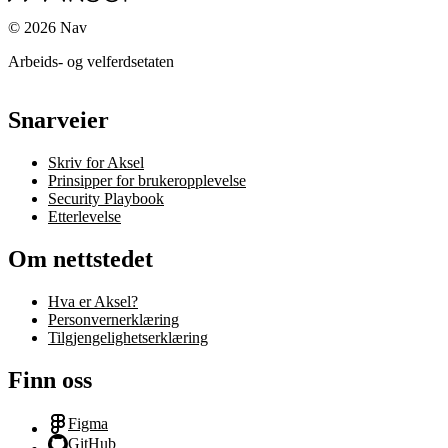
©
2026
Nav
Arbeids- og velferdsetaten
Snarveier
Skriv for Aksel
Prinsipper for brukeropplevelse
Security Playbook
Etterlevelse
Om nettstedet
Hva er Aksel?
Personvernerklæring
Tilgjengelighetserklæring
Finn oss
Figma
GitHub