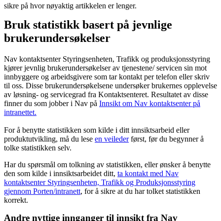
sikre på hvor nøyaktig artikkelen er lenger.
Bruk statistikk basert på jevnlige
brukerundersøkelser
Nav kontaktsenter Styringsenheten, Trafikk og produksjonsstyring
kjører jevnlig brukerundersøkelser av tjenestene/ servicen sin mot
innbyggere og arbeidsgivere som tar kontakt per telefon eller skriv
til oss. Disse brukerundersøkelsene undersøker brukernes opplevelse
av løsning- og servicegrad fra Kontaktsenteret. Resultatet av disse
finner du som jobber i Nav på
Innsikt om Nav kontaktsenter på
intranettet.
For å benytte statistikken som kilde i ditt innsiktsarbeid eller
produktutvikling, må du lese
en veileder
først, før du begynner å
tolke statistikken selv.
Har du spørsmål om tolkning av statistikken, eller ønsker å benytte
den som kilde i innsiktsarbeidet ditt,
ta kontakt med Nav
kontaktsenter Styringsenheten, Trafikk og Produksjonsstyring
gjennom Porten/intranett
, for å sikre at du har tolket statistikken
korrekt.
Andre nyttige innganger til innsikt fra Nav