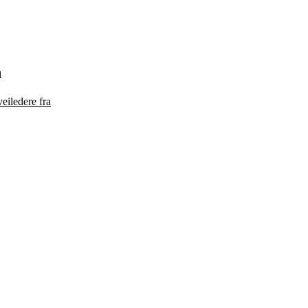
n
eiledere fra