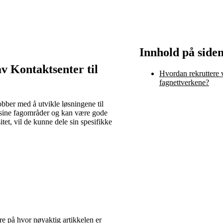
Innhold på side
v Kontaktsenter til
Hvordan rekruttere v
fagnettverkene?
bber med å utvikle løsningene til
på sine fagområder og kan være gode
itet, vil de kunne dele sin spesifikke
kre på hvor nøyaktig artikkelen er