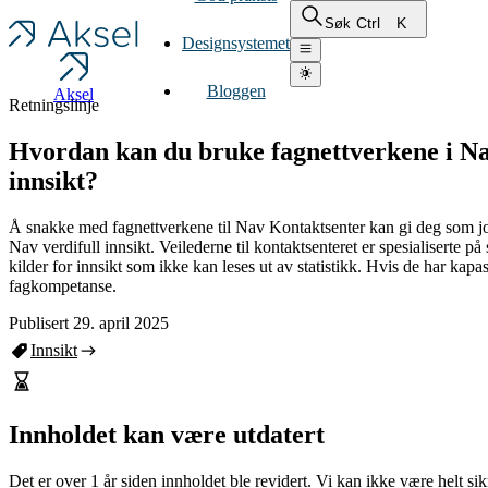
Ctrl
K
Søk
Designsystemet
Bloggen
Aksel
Retningslinje
Hvordan kan du bruke fagnettverkene i Na
innsikt?
Å snakke med fagnettverkene til Nav Kontaktsenter kan gi deg som jo
Nav verdifull innsikt. Veilederne til kontaktsenteret er spesialiserte 
kilder for innsikt som ikke kan leses ut av statistikk. Hvis de har kapas
fagkompetanse.
Publisert 29. april 2025
Innsikt
Innholdet kan være utdatert
Det er over 1 år siden innholdet ble revidert. Vi kan ikke være helt si