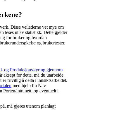
erkene?
ttverk. Disse veilederne vet mye om
leses ut av statistikk. Dette gjelder
ning for bruker og hvordan
 brukerundersøkelse og brukertester.
ikk og Produksjonsstyring gjennom
år aksept for dette, må du utarbeide
er frivillig å delta i innsiktsarbeidet.
rtalen
med hjelp fra Nav
Porten/intranett, og eventuelt i
a på, må gjøres utenom planlagt