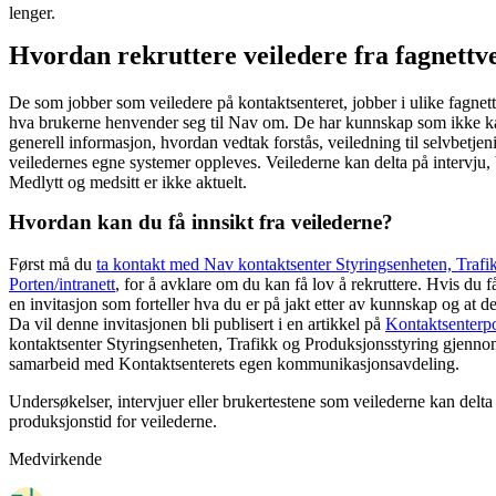
lenger.
Hvordan rekruttere veiledere fra fagnettv
De som jobber som veiledere på kontaktsenteret, jobber i ulike fagne
hva brukerne henvender seg til Nav om. De har kunnskap som ikke kan 
generell informasjon, hvordan vedtak forstås, veiledning til selvbetje
veiledernes egne systemer oppleves. Veilederne kan delta på intervju,
Medlytt og medsitt er ikke aktuelt.
Hvordan kan du få innsikt fra veilederne?
Først må du
ta kontakt med Nav kontaktsenter Styringsenheten, Traf
Porten/intranett
, for å avklare om du kan få lov å rekruttere. Hvis du f
en invitasjon som forteller hva du er på jakt etter av kunnskap og at det 
Da vil denne invitasjonen bli publisert i en artikkel på
Kontaktsenterpo
kontaktsenter Styringsenheten, Trafikk og Produksjonsstyring gjennom 
samarbeid med Kontaktsenterets egen kommunikasjonsavdeling.
Undersøkelser, intervjuer eller brukertestene som veilederne kan delt
produksjonstid for veilederne.
Medvirkende