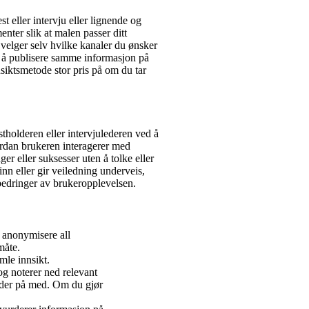
 eller intervju eller lignende og
menter slik at malen passer ditt
 velger selv hvilke kanaler du ønsker
 å publisere samme informasjon på
nnsiktsmetode stor pris på om du tar
stholderen eller intervjulederen ved å
ordan brukeren interagerer med
ger eller suksesser uten å tolke eller
inn eller gir veiledning underveis,
rbedringer av brukeropplevelsen.
å anonymisere all
måte.
mle innsikt.
og noterer ned relevant
older på med. Om du gjør