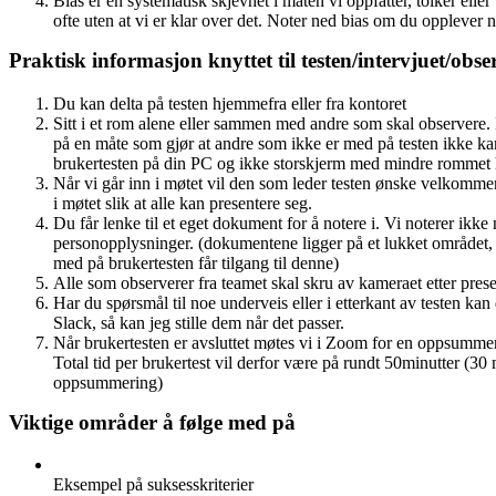
Bias er en systematisk skjevhet i måten vi oppfatter, tolker elle
ofte uten at vi er klar over det. Noter ned bias om du opplever 
Praktisk informasjon knyttet til testen/intervjuet/obs
Du kan delta på testen hjemmefra eller fra kontoret
Sitt i et rom alene eller sammen med andre som skal observere. De
på en måte som gjør at andre som ikke er med på testen ikke k
brukertesten på din PC og ikke storskjerm med mindre rommet h
Når vi går inn i møtet vil den som leder testen ønske velkommen,
i møtet slik at alle kan presentere seg.
Du får lenke til et eget dokument for å notere i. Vi noterer ikke 
personopplysninger. (dokumentene ligger på et lukket området, 
med på brukertesten får tilgang til denne)
Alle som observerer fra teamet skal skru av kameraet etter pres
Har du spørsmål til noe underveis eller i etterkant av testen kan
Slack, så kan jeg stille dem når det passer.
Når brukertesten er avsluttet møtes vi i Zoom for en oppsummer
Total tid per brukertest vil derfor være på rundt 50minutter (30
oppsummering)
Viktige områder å følge med på
Eksempel på suksesskriterier