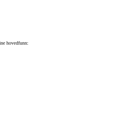
dine hovedfunn:
.