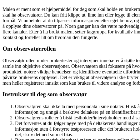
Malen er ment som et hjelpemiddel for deg som skal holde en brukertest
skal ha observatører. Du kan fritt klippe ut, lime inn eller legge til ele
formål. Vi anbefaler at du tilpasser informasjonen etter eget behov, og
å opplyse dine observatører på. Noen ganger kan det være nødvendig
flere kanaler. Etter å ha brukt malen, setter faggruppa for kvalitativ i
kontakt og forteller litt om hvordan den fungerte.
Om observatørrollen
Observatørrollen under brukertester og intervjuer innebærer å støtte te
samle inn objektive observasjoner. Observatøren skal fokusere på hv
produktet, notere viktige hendelser, og identifisere eventuelle utfordrin
påvirke brukerens oppførsel. Det er viktig at observatøren ikke bryter 
men heller registrerer innsikt som kan brukes til videre analyse og fo
Instrukser til deg som observatør
Observatøren skal ikke ta med persondata i sine notater. Husk 
informasjon og unngå å beskrive deltakere på en identifiserbar 
Observatørens rolle er å bistå testholder/intervjuholder med å sa
Det forventes at du følger nøye med på deltakerens handlinger 
informasjon uten å forstyrre testprosessen eller det brukeren h
det, skriv det ned som et bias.