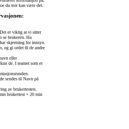
r vurderer informasjon på,
noe du tror kan være det.
ervasjonen:
t er viktig at vi sitter
an se brukeren. Ha
ar skjerming for innsyn.
 og gi ordet til de andre
navn eller
kun de. I teamet som er
entasjonsrunden.
 de sendes til Navn på
ing av brukertesten.
 min brukertest + 20 min