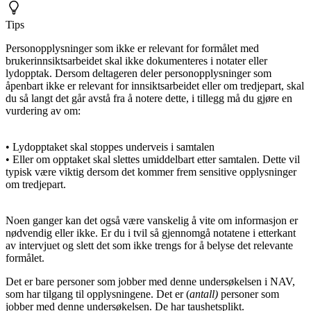
Tips
Personopplysninger som ikke er relevant for formålet med
brukerinnsiktsarbeidet skal ikke dokumenteres i notater eller
lydopptak. Dersom deltageren deler personopplysninger som
åpenbart ikke er relevant for innsiktsarbeidet eller om tredjepart, skal
du så langt det går avstå fra å notere dette, i tillegg må du gjøre en
vurdering av om:
• Lydopptaket skal stoppes underveis i samtalen
• Eller om opptaket skal slettes umiddelbart etter samtalen. Dette vil
typisk være viktig dersom det kommer frem sensitive opplysninger
om tredjepart.
Noen ganger kan det også være vanskelig å vite om informasjon er
nødvendig eller ikke. Er du i tvil så gjennomgå notatene i etterkant
av intervjuet og slett det som ikke trengs for å belyse det relevante
formålet.
Det er bare personer som jobber med denne undersøkelsen i NAV,
som har tilgang til opplysningene. Det er (
antall)
personer som
jobber med denne undersøkelsen. De har taushetsplikt.