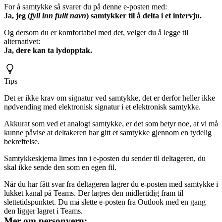
For å samtykke så svarer du på denne e-posten med:
Ja, jeg (
fyll inn fullt navn
) samtykker til å delta i et intervju.
Og dersom du er komfortabel med det, velger du å legge til
alternativet:
Ja, dere kan ta lydopptak.
Tips
Det er ikke krav om signatur ved samtykke, det er derfor heller ikke
nødvending med elektronisk signatur i et elektronisk samtykke.
Akkurat som ved et analogt samtykke, er det som betyr noe, at vi må
kunne påvise at deltakeren har gitt et samtykke gjennom en tydelig
bekreftelse.
Samtykkeskjema limes inn i e-posten du sender til deltageren, du
skal ikke sende den som en egen fil.
Når du har fått svar fra deltageren lagrer du e-posten med samtykke i
lukket kanal på Teams. Der lagres den midlertidig fram til
slettetidspunktet. Du må slette e-posten fra Outlook med en gang
den ligger lagret i Teams.
Mer om personvern: