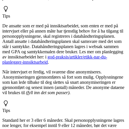
Tips
De ansatte som er med på innsiktsarbeidet, som enten er med på
intervjuet eller på annen måte har tjenstlig behov for å ha tilgang til
personopplysningene, skal registreres i datahåndteringsplanen.
Antall ansatte i datahåndteringsplanen skal samsvare med det som
står i samtykke. Datahåndteringsplanen lagres i websak sammen
med GPA og samtykkemalen dere bruker. Les mer om planlegging
av innsiktsarbeidet her: i
god-praksis/artikler/etikk-nar-du-
planlegger-innsiktsarbeid
.
Når intervjuet er ferdig, vil svarene dine anonymiseres.
Anonymiseringen gjennomføres så fort som mulig. Opplysningene
som kan lede tilbake til deg slettes så snart anonymiseringen er
gjennomført og senest innen (antall) måneder. De anonyme dataene
vil brukes til
(fyll inn det som passer).
Tips
Standard her er 3 eller 6 måneder. Skal personopplysningene lagres
noe lenger, for eksempel inntil 9 eller 12 måneder, bør det være