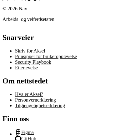
©
2026
Nav
Arbeids- og velferdsetaten
Snarveier
Skriv for Aksel
Prinsipper for brukeropplevelse
Security Playbook
Etterlevelse
Om nettstedet
Hva er Aksel?
Personvernerklæring
Tilgjengelighetserklæring
Finn oss
Figma
GitHub