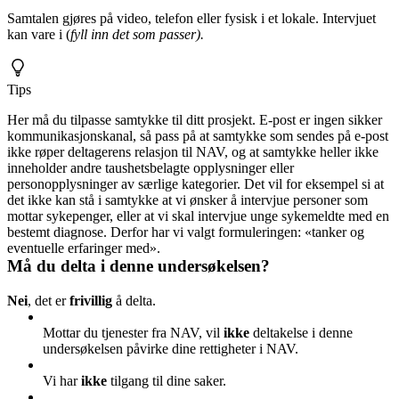
Samtalen gjøres på video, telefon eller fysisk i et lokale. Intervjuet
kan vare i (
fyll inn det som passer).
Tips
Her må du tilpasse samtykke til ditt prosjekt. E-post er ingen sikker
kommunikasjonskanal, så pass på at samtykke som sendes på e-post
ikke røper deltagerens relasjon til NAV, og at samtykke heller ikke
inneholder andre taushetsbelagte opplysninger eller
personopplysninger av særlige kategorier. Det vil for eksempel si at
det ikke kan stå i samtykke at vi ønsker å intervjue personer som
mottar sykepenger, eller at vi skal intervjue unge sykemeldte med en
bestemt diagnose. Derfor har vi valgt formuleringen: «tanker og
eventuelle erfaringer med».
Må du delta i denne undersøkelsen?
Nei
, det er
frivillig
å delta.
Mottar du tjenester fra NAV, vil
ikke
deltakelse i denne
undersøkelsen påvirke dine rettigheter i NAV.
Vi har
ikke
tilgang til dine saker.