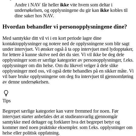
Andre i NAV får heller
ikke
vite hvem som deltar i
undersøkelsen, og opplysningene du gir kan
ikke
kobles til
dine saker hos NAV.
Hvordan behandler vi personopplysningene dine?
Med samtykke ditt vil vi i en kort periode lagre dine
kontaktopplysninger og notere ned de opplysningene som blir sagt
under intervjuet. Vi ønsker også å ta opp intervjuet med lydopptaker,
for lettere å kunne skrive ned det du sier. Vi vil ikke be deg dele
opplysninger som er særlige kategorier av personopplysninger, f.eks.
opplysninger om din helse. Om du likevel velger å dele slike
opplysninger med oss, vil også dette behandles på en sikker måte. Vi
vil bare bruke opplysningene om deg fra intervjuet til gjennomføring
av denne undersøkelsen.
Tips
Begrepet særlige kategorier kan være fremmed for noen. Før
intervjuet starter anbefales det at studieansvarlig gjennomgår
samtykke med deltager og forklarer hva det begrepet betyr og
kommer med noen praktiske eksempler. som f.eks. opplysninger om
helse eller politisk oppfatning.