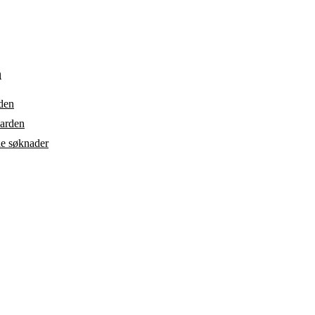
n
den
darden
ale søknader