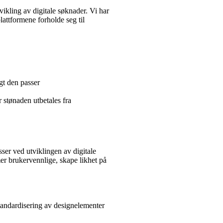
ikling av digitale søknader. Vi har
plattformene forholde seg til
gt den passer
 stønaden utbetales fra
sser ved utviklingen av digitale
mer brukervennlige, skape likhet på
standardisering av designelementer