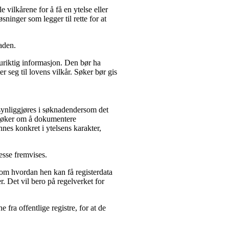
 vilkårene for å få en ytelse eller
sninger som legger til rette for at
naden.
 uriktig informasjon. Den bør ha
r seg til lovens vilkår. Søker bør gis
synliggjøres i søknadendersom det
e søker om å dokumentere
nes konkret i ytelsens karakter,
esse fremvises.
 om hvordan hen kan få registerdata
. Det vil bero på regelverket for
ra offentlige registre, for at de