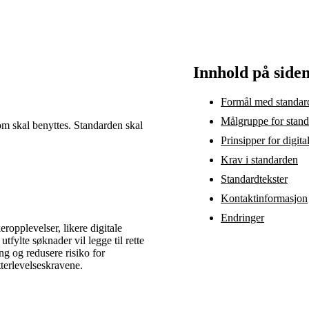
Innhold på side
Formål med standar
Målgruppe for stan
 som skal benyttes. Standarden skal
.
Prinsipper for digit
Krav i standarden
Standardtekster
Kontaktinformasjon
Endringer
ropplevelser, likere digitale
tfylte søknader vil legge til rette
g og redusere risiko for
tterlevelseskravene.