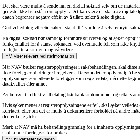
Det skal være mulig å sende inn en digital søknad selv om de materielle
tjeneste ikke fremstår som oppfylt. Det kan være en skala av digitale lø
etaten begrenser negativ effekt av å tillate søker å søke digitalt.
God veiledning vil sette søker i stand til å vurdere å selv avbryte søk
En digital søknad bør samtidig forhindre slurvefeil og at søker oppgir
funksjonalitet for å stanse søknaden ved eventuelle feil som ikke knytte
mulighet til å korrigere og gå videre.
Vi viser relevant registerinformasjon
Når NAV bruker registeropplysninger i saksbehandlingen, skal disse 
ikke foreligger hindringer i regelverk. Dersom det er nødvendig å b
opplysninger som allerede foreligger som registerdata, må dette begrun
datakvalitet eller annet.
Av hensyn til effektiv utbetaling bør bankkontonummer og søkers adr
Hvis søker mener at registeropplysningene er feil, skal søker veiledes
korrigert, eller om det er mulig å dokumentere forholdet på andre måter
den enkelte ytelse.
Merk at NAV må ha behandlingsgrunnlag for å innhente opplysningene f
skal kunne forelegges for brukes.
Vi brukertester søknaden