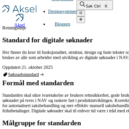
Ctrl
K
Søk
Designsystemet
Bloggen
Aksel
Retningslinje
Standard for digitale søknader
Her finner du krav til funksjonalitet, struktur, design og faste tekster
brukes av alle som arbeider med utvikling av digitale søknader i NAV
Oppdatert 21. oktober 2025
Søknadsstandard
Formål med standarden
Standarden skal sikre ivaretakelse av brukers rettssikkerhet, gode bruke
søknader på tvers i NAV og raskere fart i produktutviklingen. Korrekt u
for automatisert saksbehandling og mer effektiv manuell saksbehandlin
feilutbetalinger. Digitale søknader skal til enhver tid være i tråd med e
Målgruppe for standarden