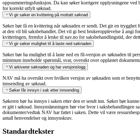
oppsummeringsfunksjon. Da kan søker korrigere opplysningene ved be
for korrekt utfylt søknad.
Vi gir søker en kvittering på mottatt søknad
Søker bør få en kvittering når søknaden er sendt. Det gir en trygghet
at den vil bli saksbehandlet. Det vil gi best brukeropplevelse å angi fo
kvitteringen, fremfor å lenke til nav.no for saksbehandlingstid, der de
Vi gir søker mulighet til å laste ned søknaden
Søker bør ha mulighet til å laste ned en fil-versjon av søknaden til p
minimum inneholde spørsmål, svar, oversikt over opplastet dokument
Vi arkiverer søknaden og har versjonslogg
NAV må ha oversikt over hvilken versjon av søknaden som er benyttet
innsending av søknad.
Søker får innsyn i sak etter innsending
Søkeren bør ha innsyn i saken etter den er sendt inn. Søker bør kunne
er gitt i søknad. Innsynsløsningen bør vise hvor i saksbehandlingen sa
dokumenter/vedtak NAV har fattet i saken. Dette vil være ressursbes
antall henvendelser og innsynskrav.
Standardtekster