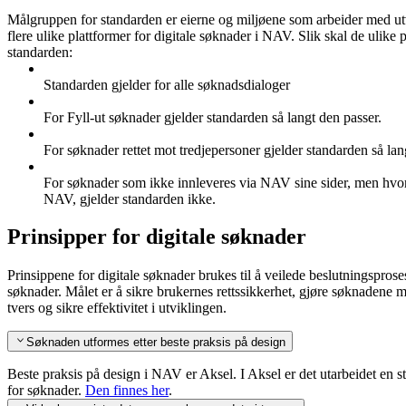
Målgruppen for standarden er eierne og miljøene som arbeider med utv
flere ulike plattformer for digitale søknader i NAV. Slik skal de ulike 
standarden:
Standarden gjelder for alle søknadsdialoger
For Fyll-ut søknader gjelder standarden så langt den passer.
For søknader rettet mot tredjepersoner gjelder standarden så lan
For søknader som ikke innleveres via NAV sine sider, men hvor
NAV, gjelder standarden ikke.
Prinsipper for digitale søknader
Prinsippene for digitale søknader brukes til å veilede beslutningsprose
søknader. Målet er å sikre brukernes rettssikkerhet, gjøre søknadene 
tvers og sikre effektivitet i utviklingen.
Søknaden utformes etter beste praksis på design
Beste praksis på design i NAV er Aksel. I Aksel er det utarbeidet en 
for søknader.
Den finnes her
.