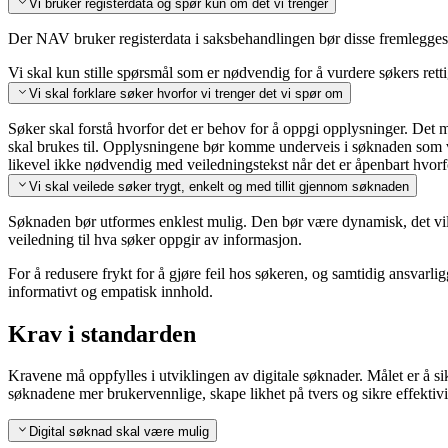
Vi bruker registerdata og spør kun om det vi trenger
Der NAV bruker registerdata i saksbehandlingen bør disse fremlegges 
Vi skal kun stille spørsmål som er nødvendig for å vurdere søkers retti
Vi skal forklare søker hvorfor vi trenger det vi spør om
Søker skal forstå hvorfor det er behov for å oppgi opplysninger. De
skal brukes til. Opplysningene bør komme underveis i søknaden som 
likevel ikke nødvendig med veiledningstekst når det er åpenbart hvorf
Vi skal veilede søker trygt, enkelt og med tillit gjennom søknaden
Søknaden bør utformes enklest mulig. Den bør være dynamisk, det vil 
veiledning til hva søker oppgir av informasjon.
For å redusere frykt for å gjøre feil hos søkeren, og samtidig ansvarli
informativt og empatisk innhold.
Krav i standarden
Kravene må oppfylles i utviklingen av digitale søknader. Målet er å sik
søknadene mer brukervennlige, skape likhet på tvers og sikre effektivit
Digital søknad skal være mulig