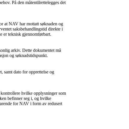
hov. På den måtentilrettelegges det
 for at NAV har mottatt søknaden og
rventet saksbehandlingstid direkte i
tte er teknisk gjennomførbart.
ersonlig arkiv. Dette dokumentet må
asjon og søknadstidspunkt.
, samt dato for opprettelse og
 kontrollere hvilke opplysninger som
ken befinner seg i, og hvilke
parende for NAV i form av redusert