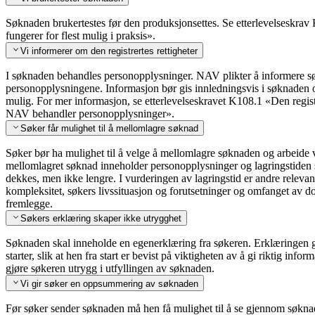
Søknaden brukertestes før den produksjonsettes. Se etterlevelseskrav
fungerer for flest mulig i praksis».
Vi informerer om den registrertes rettigheter
I søknaden behandles personopplysninger. NAV plikter å informere s
personopplysningene. Informasjon bør gis innledningsvis i søknaden og 
mulig. For mer informasjon, se etterlevelseskravet K108.1 «Den regis
NAV behandler personopplysninger».
Søker får mulighet til å mellomlagre søknad
Søker bør ha mulighet til å velge å mellomlagre søknaden og arbeide v
mellomlagret søknad inneholder personopplysninger og lagringstiden s
dekkes, men ikke lengre. I vurderingen av lagringstid er andre rele
kompleksitet, søkers livssituasjon og forutsetninger og omfanget av
fremlegge.
Søkers erklæring skaper ikke utrygghet
Søknaden skal inneholde en egenerklæring fra søkeren. Erklæringen g
starter, slik at hen fra start er bevist på viktigheten av å gi riktig inf
gjøre søkeren utrygg i utfyllingen av søknaden.
Vi gir søker en oppsummering av søknaden
Før søker sender søknaden må hen få mulighet til å se gjennom søkn