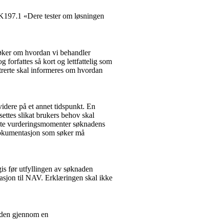
 K197.1 «Dere tester om løsningen
øker om hvordan vi behandler
forfattes så kort og lettfattelig som
trerte skal informeres om hvordan
idere på et annet tidspunkt. En
ettes slikat brukers behov skal
vante vurderingsmomenter søknadens
 dokumentasjon som søker må
is før utfyllingen av søknaden
ormasjon til NAV. Erklæringen skal ikke
aden gjennom en