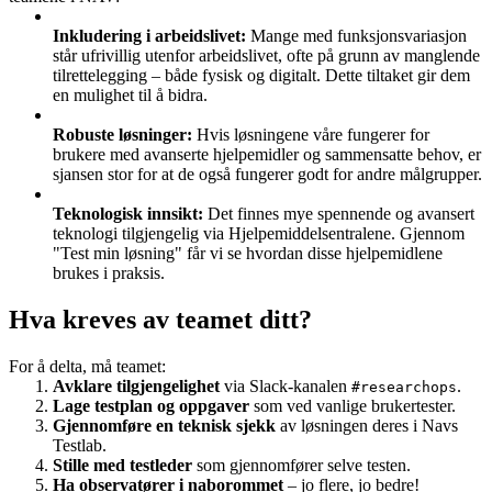
Inkludering i arbeidslivet:
Mange med funksjonsvariasjon
står ufrivillig utenfor arbeidslivet, ofte på grunn av manglende
tilrettelegging – både fysisk og digitalt. Dette tiltaket gir dem
en mulighet til å bidra.
Robuste løsninger:
Hvis løsningene våre fungerer for
brukere med avanserte hjelpemidler og sammensatte behov, er
sjansen stor for at de også fungerer godt for andre målgrupper.
Teknologisk innsikt:
Det finnes mye spennende og avansert
teknologi tilgjengelig via Hjelpemiddelsentralene. Gjennom
"Test min løsning" får vi se hvordan disse hjelpemidlene
brukes i praksis.
Hva kreves av teamet ditt?
For å delta, må teamet:
Avklare tilgjengelighet
via Slack-kanalen
.
#researchops
Lage testplan og oppgaver
som ved vanlige brukertester.
Gjennomføre en teknisk sjekk
av løsningen deres i Navs
Testlab.
Stille med testleder
som gjennomfører selve testen.
Ha observatører i naborommet
– jo flere, jo bedre!