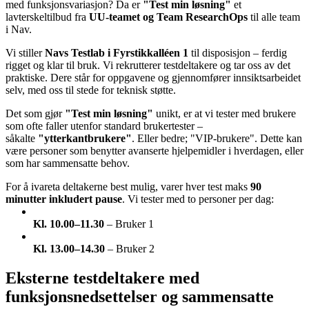
med funksjonsvariasjon? Da er
"Test min løsning"
et
lavterskeltilbud fra
UU-teamet og Team ResearchOps
til alle team
i Nav.
Vi stiller
Navs Testlab i Fyrstikkalléen 1
til disposisjon – ferdig
rigget og klar til bruk. Vi rekrutterer testdeltakere og tar oss av det
praktiske. Dere står for oppgavene og gjennomfører innsiktsarbeidet
selv, med oss til stede for teknisk støtte.
Det som gjør
"Test min løsning"
unikt, er at vi tester med brukere
som ofte faller utenfor standard brukertester –
såkalte
"ytterkantbrukere"
. Eller bedre; "VIP-brukere". Dette kan
være personer som benytter avanserte hjelpemidler i hverdagen, eller
som har sammensatte behov.
For å ivareta deltakerne best mulig, varer hver test maks
90
minutter inkludert pause
. Vi tester med to personer per dag:
Kl. 10.00–11.30
– Bruker 1
Kl. 13.00–14.30
– Bruker 2
Eksterne testdeltakere med
funksjonsnedsettelser og sammensatte