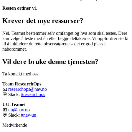
Resten ordner vi.
Krever det mye ressurser?
Nei. Teamet bestemmer selv omfanget og hva som skal testes. Dere
kan velge å teste med én eller begge deltakerne. Vi oppfordrer sterkt
til å inkludere de rette observatørene – det er god plass i
naborommet.
Vil dere bruke denne tjenesten?
Ta kontakt med oss:
Team ResearchOps
📧
researchops@nav.no
💬 Slack:
#researchops
UU-Teamet
📧
uu@nav.no
💬 Slack:
#nav-uu
Medvirkende