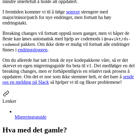
mindre smertefult å holde alt oppdatert.
I fremtiden kommer vi til å følge
semver
strengere med
major/minor/patch for nye endringer, men fortsatt ha høy
endringstakt.
Breaking changes vil fortsatt oppstå noen ganger, men vi håper de
fleste kan løses automatisk med hjelp av codemods i
@navikt/ds-
pakken. Om ikke dette er mulig vil fortsatt alle endringer
codemod
finnes i
endringsloggen
.
Om du allerede har tatt i bruk de nye kodepakkene våre, så er det
skrevet en egen migreringsguide fra beta til v1. Det medfølger en del
breaking changes, men er forhåpentligvis en relativt rask prosess å
oppdatere. Om det er noe som ikke stemmer helt, er det bare å
sende
oss en melding på Slack
så hjelper vi til og fikser problemene!
Lenker
Migreringsguide
Hva med det gamle?