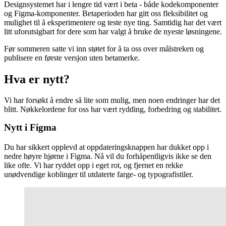
Designsystemet har i lengre tid vært i beta - både kodekomponenter
og Figma-komponenter. Betaperioden har gitt oss fleksibilitet og
mulighet til å eksperimentere og teste nye ting. Samtidig har det vært
litt uforutsigbart for dere som har valgt å bruke de nyeste løsningene.
Før sommeren satte vi inn støtet for å ta oss over målstreken og
publisere en første versjon uten betamerke.
Hva er nytt?
Vi har forsøkt å endre så lite som mulig, men noen endringer har det
blitt. Nøkkelordene for oss har vært rydding, forbedring og stabilitet.
Nytt i Figma
Du har sikkert opplevd at oppdateringsknappen har dukket opp i
nedre høyre hjørne i Figma. Nå vil du forhåpentligvis ikke se den
like ofte. Vi har ryddet opp i eget rot, og fjernet en rekke
unødvendige koblinger til utdaterte farge- og typografistiler.