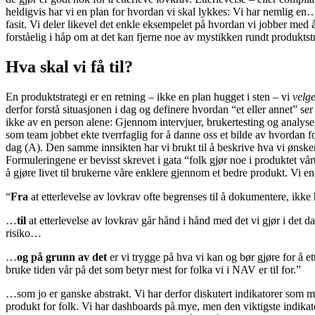
heldigvis har vi en plan for hvordan vi skal lykkes: Vi har nemlig en
fasit. Vi deler likevel det enkle eksempelet på hvordan vi jobber med 
forståelig i håp om at det kan fjerne noe av mystikken rundt produktstr
Hva skal vi få til?
En produktstrategi er en retning – ikke en plan hugget i sten – vi
velg
derfor forstå situasjonen i dag og definere hvordan “et eller annet” ser
ikke av en person alene: Gjennom intervjuer, brukertesting og analyser
som team jobbet ekte tverrfaglig for å danne oss et bilde av hvordan f
dag (A). Den samme innsikten har vi brukt til å beskrive hva vi ønsker
Formuleringene er bevisst skrevet i gata “folk gjør noe i produktet vår
å gjøre livet til brukerne våre enklere gjennom et bedre produkt. Vi 
“
Fra
at etterlevelse av lovkrav ofte begrenses til å dokumentere, ikke
…
til
at etterlevelse av lovkrav går hånd i hånd med det vi gjør i det dagl
risiko…
…
og på grunn av det
er vi trygge på hva vi kan og bør gjøre for å e
bruke tiden vår på det som betyr mest for folka vi i NAV er til for.”
…som jo er ganske abstrakt. Vi har derfor diskutert indikatorer som må
produkt for folk. Vi har dashboards på mye, men den viktigste indikato