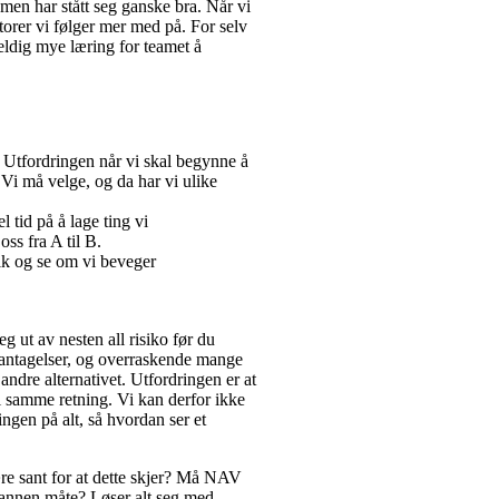
, men har stått seg ganske bra. Når vi
torer vi følger mer med på. For selv
eldig mye læring for teamet å
. Utfordringen når vi skal begynne å
. Vi må velge, og da har vi ulike
 tid på å lage ting vi
oss fra A til B.
lk og se om vi beveger
eg ut av nesten all risiko før du
d antagelser, og overraskende mange
t andre alternativet. Utfordringen er at
 i samme retning. Vi kan derfor ikke
ingen på alt, så hvordan ser et
ære sant for at dette skjer? Må NAV
 annen måte? Løser alt seg med