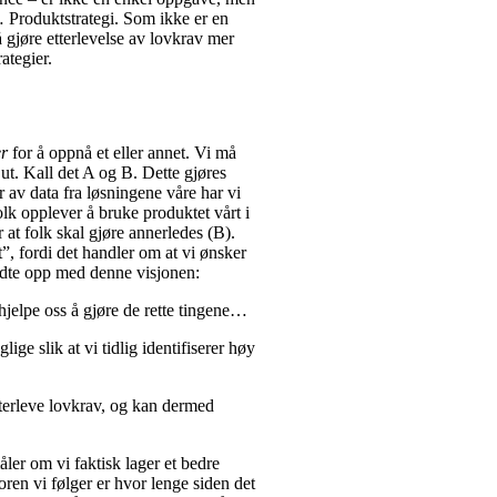
… Produktstrategi. Som ikke er en
å gjøre etterlevelse av lovkrav mer
ategier.
er
for å oppnå et eller annet. Vi må
 ut. Kall det A og B. Dette gjøres
 av data fra løsningene våre har vi
olk opplever å bruke produktet vårt i
 at folk skal gjøre annerledes (B).
t”, fordi det handler om at vi ønsker
endte opp med denne visjonen:
 hjelpe oss å gjøre de rette tingene…
ige slik at vi tidlig identifiserer høy
tterleve lovkrav, og kan dermed
ler om vi faktisk lager et bedre
ren vi følger er hvor lenge siden det