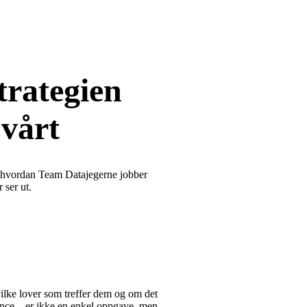
rategien
 vårt
 om hvordan Team Datajegerne jobber
 ser ut.
vilke lover som treffer dem og om det
liance – er ikke en enkel oppgave, men