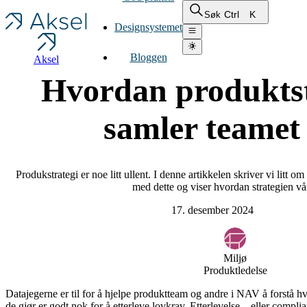
Ctrl
K
Søk
Designsystemet
Bloggen
Aksel
Hvordan produktst
samler teamet
Produkstrategi er noe litt ullent. I denne artikkelen skriver vi litt
med dette og viser hvordan strategien vår
17. desember 2024
Miljø
Produktledelse
Datajegerne er til for å hjelpe produktteam og andre i NAV å forstå h
de gjør er godt nok for å etterleve lovkrav. Etterlevelse – eller comp