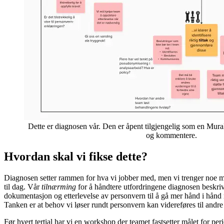
Dette er diagnosen vår. Den er åpent tilgjengelig som en Mura
og kommentere.
Hvordan skal vi fikse dette?
Diagnosen setter rammen for hva vi jobber med, men vi trenger noe me
til dag. Vår
tilnærming
for å håndtere utfordringene diagnosen beskrive
dokumentasjon og etterlevelse av personvern til å gå mer hånd i hånd
Tanken er at behov vi løser rundt personvern kan videreføres til andre 
Før hvert tertial har vi en workshop der teamet fastsetter målet for pe