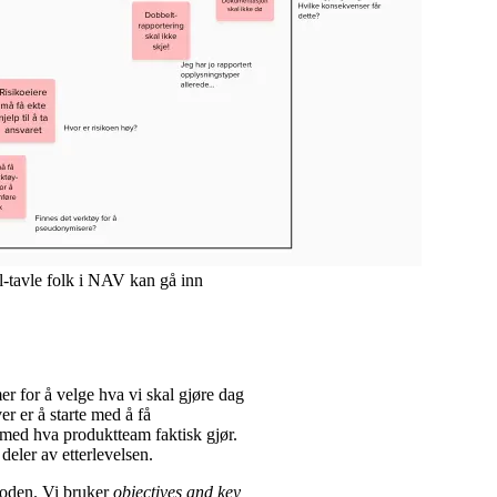
l-tavle folk i NAV kan gå inn
r for å velge hva vi skal gjøre dag
r er å starte med å få
 med hva produktteam faktisk gjør.
deler av etterlevelsen.
rioden. Vi bruker
objectives and key