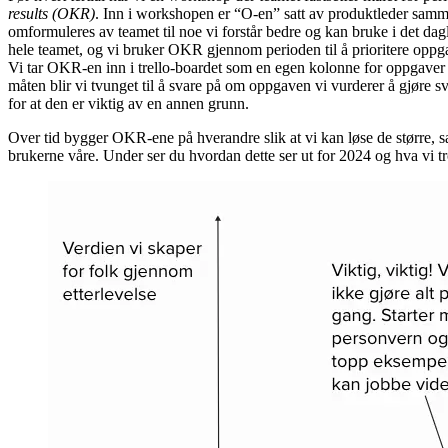
results (OKR)
. Inn i workshopen er “O-en” satt av produktleder sam
omformuleres av teamet til noe vi forstår bedre og kan bruke i det dag
hele teamet, og vi bruker OKR gjennom perioden til å prioritere opp
Vi tar OKR-en inn i trello-boardet som en egen kolonne for oppgaver k
måten blir vi tvunget til å svare på om oppgaven vi vurderer å gjøre sv
for at den er viktig av en annen grunn.
Over tid bygger OKR-ene på hverandre slik at vi kan løse de større,
brukerne våre. Under ser du hvordan dette ser ut for 2024 og hva vi t