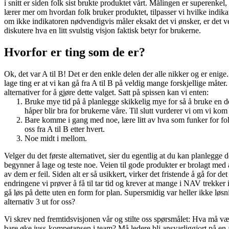
i snitt er siden folk sist brukte produktet vårt. Målingen er superenkel
lærer mer om hvordan folk bruker produktet, tilpasser vi hvilke indika
om ikke indikatoren nødvendigvis måler eksakt det vi ønsker, er det v
diskutere hva en litt svulstig visjon faktisk betyr for brukerne.
Hvorfor er ting som de er?
Ok, det var A til B! Det er den enkle delen der alle nikker og er enige
lage ting er at vi kan gå fra A til B på veldig mange forskjellige måter
alternativer for å gjøre dette valget. Satt på spissen kan vi enten:
Bruke mye tid på å planlegge skikkelig mye for så å bruke en del
håper blir bra for brukerne våre. Til slutt vurderer vi om vi kom 
Bare komme i gang med noe, lære litt av hva som funker for fo
oss fra A til B etter hvert.
Noe midt i mellom.
Velger du det første alternativet, sier du egentlig at du kan planlegge d
begynner å lage og teste noe. Veien til gode produkter er brolagt me
av dem er feil. Siden alt er så usikkert, virker det fristende å gå for de
endringene vi prøver å få til tar tid og krever at mange i NAV trekker
gå løs på dette uten en form for plan. Supersmidig var heller ikke løsn
alternativ 3 ut for oss?
Vi skrev ned fremtidsvisjonen vår og stilte oss spørsmålet: Hva må v
bare øke juss-kompetansen i team? Må ledere bli ansvarliggjort på en