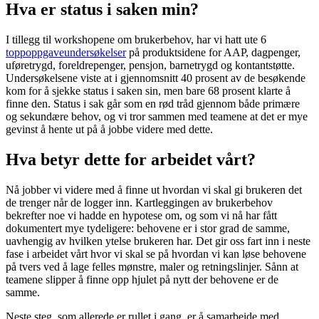
Hva er status i saken min?
I tillegg til workshopene om brukerbehov, har vi hatt ute 6
toppoppgaveundersøkelser
på produktsidene for AAP, dagpenger,
uføretrygd, foreldrepenger, pensjon, barnetrygd og kontantstøtte.
Undersøkelsene viste at i gjennomsnitt 40 prosent av de besøkende
kom for å sjekke status i saken sin, men bare 68 prosent klarte å
finne den. Status i sak går som en rød tråd gjennom både primære
og sekundære behov, og vi tror sammen med teamene at det er mye
gevinst å hente ut på å jobbe videre med dette.
Hva betyr dette for arbeidet vårt?
Nå jobber vi videre med å finne ut hvordan vi skal gi brukeren det
de trenger når de logger inn. Kartleggingen av brukerbehov
bekrefter noe vi hadde en hypotese om, og som vi nå har fått
dokumentert mye tydeligere: behovene er i stor grad de samme,
uavhengig av hvilken ytelse brukeren har. Det gir oss fart inn i neste
fase i arbeidet vårt hvor vi skal se på hvordan vi kan løse behovene
på tvers ved å lage felles mønstre, maler og retningslinjer. Sånn at
teamene slipper å finne opp hjulet på nytt der behovene er de
samme.
Neste steg, som allerede er rullet i gang, er å samarbeide med