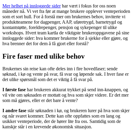
Mer helhet på innloggede sider
har vært i fokus for oss noen
måneder nå. Vi vet fra før at mange brukere opplever venteperioden
som et sort hull. For å forstå mer om brukernes behov, inviterte vi
produktteamene for dagpenger, AAP, uføretrygd, barnetrygd og
kontantstøtte, foreldrepenger, pensjon og sykepenger til ulike
workshops. Hvert team kartla de viktigste brukeroppgavene på sine
innloggede sider: hva kommer brukerne for å sjekke eller gjøre, og
hva brenner det for dem å få gjort eller forstå?
Fire faser med ulike behov
Brukernes sin reise kan ofte deles inn i fire hovedfaser; sende
søknad, i kø og vente på svar, få svar og løpende sak. I hver fase er
det ulike spørsmål som det er viktig å få svar på.
I første fase
har brukeren akkurat trykket på send inn-knappen, og
vil vite om søknaden er mottatt og hva som skjer videre. Er det mer
som må gjøres, eller er det bare å vente?
I andre fase
står søknaden i kø, og brukeren lurer på hva som skjer
og når svaret kommer. Dette kan ofte oppfattes som en lang og
usikker venteperiode, der de hører lite fra oss. Samtidig som de
kanskje står i en krevende økonomisk situasjon.