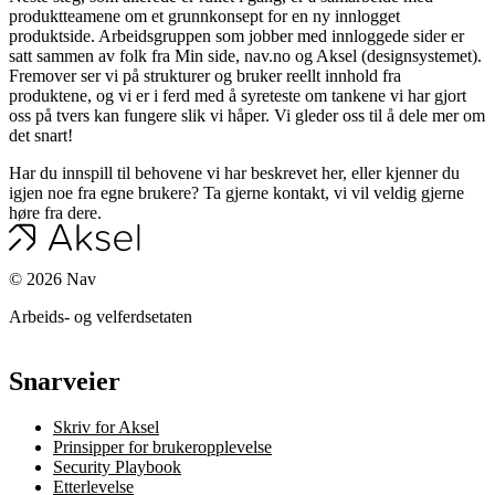
produktteamene om et grunnkonsept for en ny innlogget
produktside. Arbeidsgruppen som jobber med innloggede sider er
satt sammen av folk fra Min side, nav.no og Aksel (designsystemet).
Fremover ser vi på strukturer og bruker reellt innhold fra
produktene, og vi er i ferd med å syreteste om tankene vi har gjort
oss på tvers kan fungere slik vi håper. Vi gleder oss til å dele mer om
det snart!
Har du innspill til behovene vi har beskrevet her, eller kjenner du
igjen noe fra egne brukere? Ta gjerne kontakt, vi vil veldig gjerne
høre fra dere.
©
2026
Nav
Arbeids- og velferdsetaten
Snarveier
Skriv for Aksel
Prinsipper for brukeropplevelse
Security Playbook
Etterlevelse