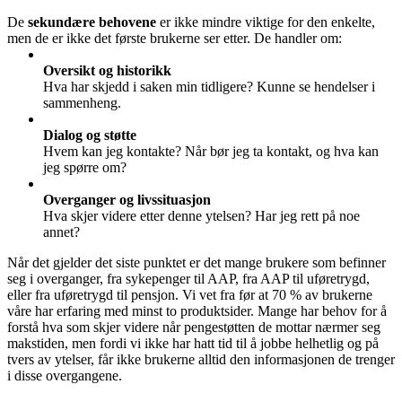
De
sekundære behovene
er ikke mindre viktige for den enkelte,
men de er ikke det første brukerne ser etter. De handler om:
Oversikt og historikk
Hva har skjedd i saken min tidligere? Kunne se hendelser i
sammenheng.
Dialog og støtte
Hvem kan jeg kontakte? Når bør jeg ta kontakt, og hva kan
jeg spørre om?
Overganger og livssituasjon
Hva skjer videre etter denne ytelsen? Har jeg rett på noe
annet?
Når det gjelder det siste punktet er det mange brukere som befinner
seg i overganger, fra sykepenger til AAP, fra AAP til uføretrygd,
eller fra uføretrygd til pensjon. Vi vet fra før at 70 % av brukerne
våre har erfaring med minst to produktsider. Mange har behov for å
forstå hva som skjer videre når pengestøtten de mottar nærmer seg
makstiden, men fordi vi ikke har hatt tid til å jobbe helhetlig og på
tvers av ytelser, får ikke brukerne alltid den informasjonen de trenger
i disse overgangene.