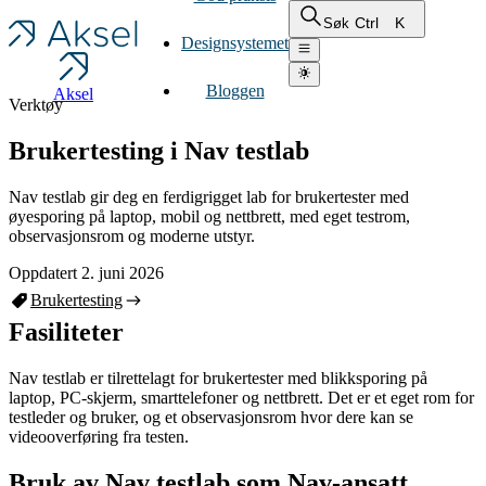
Ctrl
K
Søk
Designsystemet
Bloggen
Aksel
Verktøy
Brukertesting i Nav testlab
Nav testlab gir deg en ferdigrigget lab for brukertester med
øyesporing på laptop, mobil og nettbrett, med eget testrom,
observasjonsrom og moderne utstyr.
Oppdatert 2. juni 2026
Brukertesting
Fasiliteter
Nav testlab er tilrettelagt for brukertester med blikksporing på
laptop, PC-skjerm, smarttelefoner og nettbrett. Det er et eget rom for
testleder og bruker, og et observasjonsrom hvor dere kan se
videooverføring fra testen.
Bruk av Nav testlab som Nav-ansatt