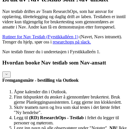
Nav testlab driftes av Team ResearchOps, som har ansvar for
opplæring, tilrettelegging og daglig drift av laben. Testlaben er inntil
videre kun tilgjengelig for brukertesting som gjennomføres av
ansatte i Nav. Andre kan få en demonstrasjon etter forespørsel.
Rutiner for Nav Testlab (Fyrstikkalléen 1)
(Navet, Navs intranett).
Trenger du hjelp, spør oss i
researchops på slack.
Nav testlab finner du i underetasjen i Fyrstikkalleén 1.
Hvordan booke Nav testlab som Nav-ansatt
Fremgangsmåte - bestilling via Outlook
Åpne kalender din i Outlook.
Finn tidspunktet du ønsker å gjennomføre brukertest. Bruk
gjerne Planleggingsassistenten. Legg gjerne inn klokkeslett.
Skriv teamets navn og hva som skal testes i det første feltet
"Ny hendelse".
Legg til
(RD)
ResearchOps
- Testlab
i feltet du legger til
personer og møterom.
Legg inn navn på alle observatører under "Notater".
NB!
Ikke