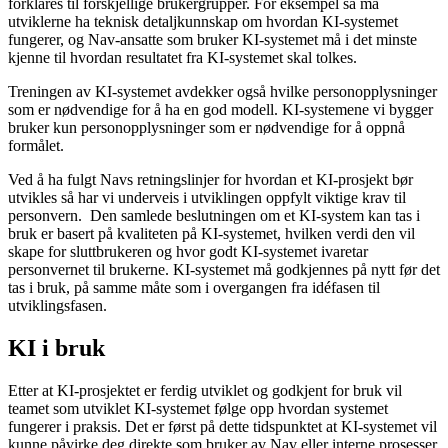
forklares til forskjellige brukergrupper. For eksempel så må
utviklerne ha teknisk detaljkunnskap om hvordan KI-systemet
fungerer, og Nav-ansatte som bruker KI-systemet må i det minste
kjenne til hvordan resultatet fra KI-systemet skal tolkes.
Treningen av KI-systemet avdekker også hvilke personopplysninger
som er nødvendige for å ha en god modell. KI-systemene vi bygger
bruker kun personopplysninger som er nødvendige for å oppnå
formålet.
Ved å ha fulgt Navs retningslinjer for hvordan et KI-prosjekt bør
utvikles så har vi underveis i utviklingen oppfylt viktige krav til
personvern. Den samlede beslutningen om et KI-system kan tas i
bruk er basert på kvaliteten på KI-systemet, hvilken verdi den vil
skape for sluttbrukeren og hvor godt KI-systemet ivaretar
personvernet til brukerne. KI-systemet må godkjennes på nytt før det
tas i bruk, på samme måte som i overgangen fra idéfasen til
utviklingsfasen.
KI i bruk
Etter at KI-prosjektet er ferdig utviklet og godkjent for bruk vil
teamet som utviklet KI-systemet følge opp hvordan systemet
fungerer i praksis. Det er først på dette tidspunktet at KI-systemet vil
kunne påvirke deg direkte som bruker av Nav eller interne prosesser