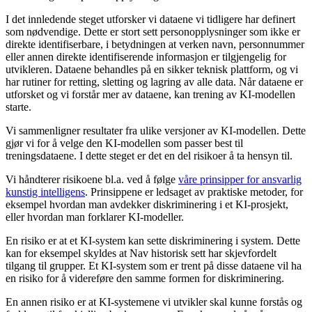
I det innledende steget utforsker vi dataene vi tidligere har definert
som nødvendige. Dette er stort sett personopplysninger som ikke er
direkte identifiserbare, i betydningen at verken navn, personnummer
eller annen direkte identifiserende informasjon er tilgjengelig for
utvikleren. Dataene behandles på en sikker teknisk plattform, og vi
har rutiner for retting, sletting og lagring av alle data. Når dataene er
utforsket og vi forstår mer av dataene, kan trening av KI-modellen
starte.
Vi sammenligner resultater fra ulike versjoner av KI-modellen. Dette
gjør vi for å velge den KI-modellen som passer best til
treningsdataene. I dette steget er det en del risikoer å ta hensyn til.
Vi håndterer risikoene bl.a. ved å følge
våre prinsipper for ansvarlig
kunstig intelligens
. Prinsippene er ledsaget av praktiske metoder, for
eksempel hvordan man avdekker diskriminering i et KI-prosjekt,
eller hvordan man forklarer KI-modeller.
En risiko er at et KI-system kan sette diskriminering i system. Dette
kan for eksempel skyldes at Nav historisk sett har skjevfordelt
tilgang til grupper. Et KI-system som er trent på disse dataene vil ha
en risiko for å videreføre den samme formen for diskriminering.
En annen risiko er at KI-systemene vi utvikler skal kunne forstås og