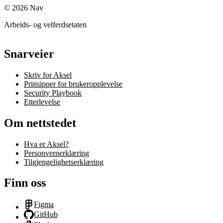
©
2026
Nav
Arbeids- og velferdsetaten
Snarveier
Skriv for Aksel
Prinsipper for brukeropplevelse
Security Playbook
Etterlevelse
Om nettstedet
Hva er Aksel?
Personvernerklæring
Tilgjengelighetserklæring
Finn oss
Figma
GitHub