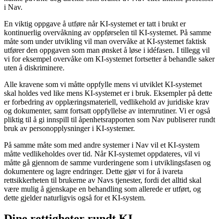
i Nav.
En viktig oppgave å utføre når KI-systemet er tatt i brukt er
kontinuerlig overvåkning av oppførselen til KI-systemet. På samme
måte som under utvikling vil man overvåke at KI-systemet faktisk
utfører den oppgaven som man ønsket å løse i idéfasen. I tillegg vil
vi for eksempel overvåke om KI-systemet fortsetter å behandle saker
uten å diskriminere.
Alle kravene som vi måtte oppfylle mens vi utviklet KI-systemet
skal holdes ved like mens KI-systemet er i bruk. Eksempler på dette
er forbedring av opplæringsmateriell, vedlikehold av juridiske krav
og dokumenter, samt fortsatt oppfyllelse av internrutiner. Vi er også
pliktig til å gi innspill til åpenhetsrapporten som Nav publiserer rundt
bruk av personopplysninger i KI-systemer.
På samme måte som med andre systemer i Nav vil et KI-system
måtte vedlikeholdes over tid. Når KI-systemet oppdateres, vil vi
måtte gå gjennom de samme vurderingene som i utviklingsfasen og
dokumentere og lagre endringer. Dette gjør vi for å ivareta
rettsikkerheten til brukerne av Navs tjenester, fordi det alltid skal
være mulig å gjenskape en behandling som allerede er utført, og
dette gjelder naturligvis også for et KI-system.
Dine rettigheter rundt KI