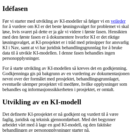
Idéfasen
Før vi starter med utvikling av KI-modeller så følger vi en
veileder
for å vurdere om KI er det beste løsningsvalget for problemet vi skal
løse, hvis svaret på dette er ja går vi videre i første fasen. Hensikten
med den første fasen er å dokumentere hvorfor KI er det riktige
løsningsvalget, at KI-prosjektet er i tråd med prinsipper for ansvarlig
KI i Nav, samt at vi har juridisk behandlingsgrunnlag for å bruke
data til å utvikle KI-modellen. I denne fasen behandles ingen
personopplysninger.
For å starte utvikling av KI-modellen så kreves det en godkjenning.
Godkjenninga gis på bakgrunn av en vurdering av dokumentasjonen
nevnt over der formålet med prosjektet, behandlingsgrunnlaget,
eventuelle ulemper prosjektet vil medføre, hvilke opplysninger som
behandles og informasjonssikkerheten i prosjektet, er omtalt.
Utvikling av en KI-modell
Det definerte KI-prosjektet er nå godkjent og vurdert til å være
faglig, juridisk og teknisk gjennomførbart. Med det begynner
arbeidet vårt med å lage en god KI-modell, og den faktiske
behandlingen av personopplysninger starter nå.