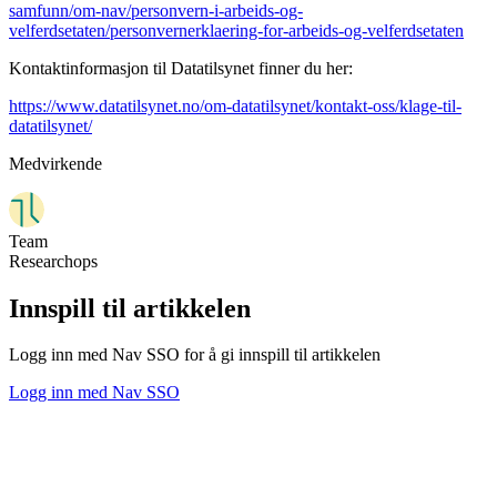
samfunn/om-nav/personvern-i-arbeids-og-
velferdsetaten/personvernerklaering-for-arbeids-og-velferdsetaten
Kontaktinformasjon til Datatilsynet finner du her:
https://www.datatilsynet.no/om-datatilsynet/kontakt-oss/klage-til-
datatilsynet/
Medvirkende
Team
Researchops
Innspill til artikkelen
Logg inn med Nav SSO for å gi innspill til artikkelen
Logg inn med Nav SSO