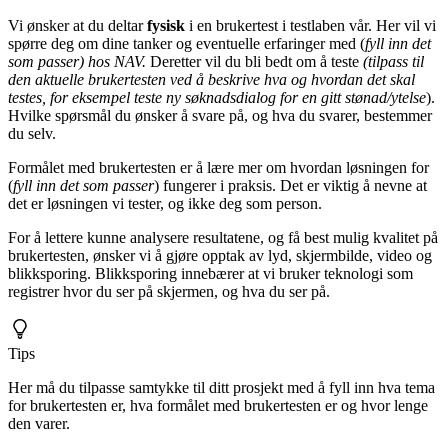
Vi ønsker at du deltar
fysisk
i en brukertest i testlaben vår. Her vil vi
spørre deg om dine tanker og eventuelle erfaringer med (
fyll inn det
som passer) hos NAV.
Deretter vil du bli bedt om å teste
(tilpass til
den aktuelle brukertesten ved å beskrive hva og hvordan det skal
testes, for eksempel teste ny søknadsdialog for en gitt stønad/ytelse
).
Hvilke spørsmål du ønsker å svare på, og hva du svarer, bestemmer
du selv.
Formålet med brukertesten er å lære mer om hvordan løsningen for
(
fyll inn det som passer
) fungerer i praksis. Det er viktig å nevne at
det er løsningen vi tester, og ikke deg som person.
For å lettere kunne analysere resultatene, og få best mulig kvalitet på
brukertesten, ønsker vi å gjøre opptak av lyd, skjermbilde, video og
blikksporing. Blikksporing innebærer at vi bruker teknologi som
registrer hvor du ser på skjermen, og hva du ser på.
Tips
Her må du tilpasse samtykke til ditt prosjekt med å fyll inn hva tema
for brukertesten er, hva formålet med brukertesten er og hvor lenge
den varer.