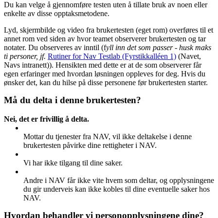
Du kan velge å gjennomføre testen uten å tillate bruk av noen eller
enkelte av disse opptaksmetodene.
Lyd, skjermbilde og video fra brukertesten (eget rom) overføres til et
annet rom ved siden av hvor teamet observerer brukertesten og tar
notater. Du observeres av inntil (f
yll inn det som passer
- husk maks
ti personer, jf.
Rutiner for Nav Testlab (Fyrstikkalléen 1)
(Navet,
Navs intranett)). Hensikten med dette er at de som observerer får
egen erfaringer med hvordan løsningen oppleves for deg. Hvis du
ønsker det, kan du hilse på disse personene før brukertesten starter.
Må du delta i denne brukertesten?
Nei, det er frivillig å delta.
Mottar du tjenester fra NAV, vil ikke deltakelse i denne
brukertesten påvirke dine rettigheter i NAV.
Vi har ikke tilgang til dine saker.
Andre i NAV får ikke vite hvem som deltar, og opplysningene
du gir underveis kan ikke kobles til dine eventuelle saker hos
NAV.
Hvordan behandler vi personopplysningene dine?