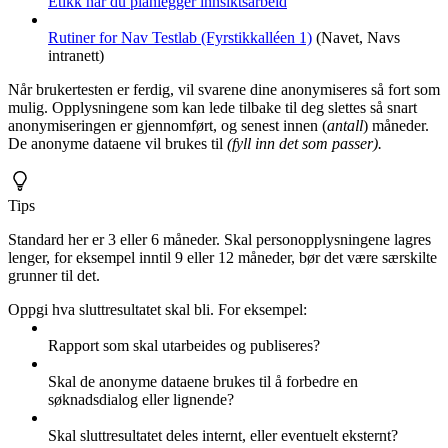
Etikk når du planlegger innsiktsarbeid
Rutiner for Nav Testlab (Fyrstikkalléen 1)
(Navet, Navs
intranett)
Når brukertesten er ferdig, vil svarene dine anonymiseres så fort som
mulig. Opplysningene som kan lede tilbake til deg slettes så snart
anonymiseringen er gjennomført, og senest innen (
antall
) måneder.
De anonyme dataene vil brukes til
(fyll inn det som passer).
Tips
Standard her er 3 eller 6 måneder. Skal personopplysningene lagres
lenger, for eksempel inntil 9 eller 12 måneder, bør det være særskilte
grunner til det.
Oppgi hva sluttresultatet skal bli. For eksempel:
Rapport som skal utarbeides og publiseres?
Skal de anonyme dataene brukes til å forbedre en
søknadsdialog eller lignende?
Skal sluttresultatet deles internt, eller eventuelt eksternt?