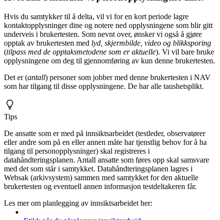
Hvis du samtykker til å delta, vil vi for en kort periode lagre
kontaktopplysninger dine og notere ned opplysningene som blir gitt
underveis i brukertesten. Som nevnt over, ønsker vi også å gjøre
opptak av brukertesten med
lyd, skjermbilde, video og blikksporing
(
tilpass med de opptaksmetodene som er aktuelle
). Vi vil bare bruke
opplysningene om deg til gjennomføring av kun denne brukertesten.
Det er (
antall
) personer som jobber med denne brukertesten i NAV
som har tilgang til disse opplysningene. De har alle taushetsplikt.
Tips
De ansatte som er med på innsiktsarbeidet (testleder, observatører
eller andre som på en eller annen måte har tjenstlig behov for å ha
tilgang til personopplysninger) skal registreres i
datahåndteringsplanen. Antall ansatte som føres opp skal samsvare
med det som står i samtykket. Datahåndteringsplanen lagres i
Websak (arkivsystem) sammen med samtykket for den aktuelle
brukertesten og eventuell annen informasjon testdeltakeren får.
Les mer om planlegging av innsiktsarbeidet her: