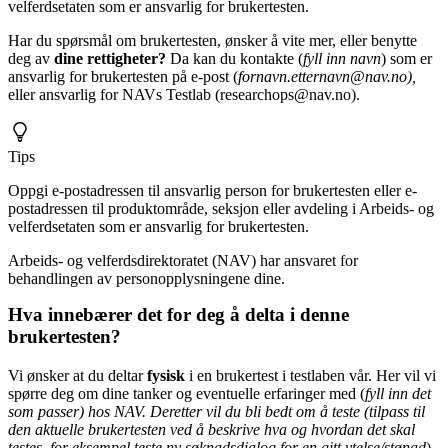
velferdsetaten som er ansvarlig for brukertesten.
Har du spørsmål om brukertesten, ønsker å vite mer, eller benytte
deg av
dine rettigheter?
Da kan du kontakte (
fyll inn navn
) som er
ansvarlig for brukertesten på e-post (
fornavn.etternavn@nav.no),
eller ansvarlig for NAVs Testlab (researchops@nav.no).
Tips
Oppgi e-postadressen til ansvarlig person for brukertesten eller e-
postadressen til produktområde, seksjon eller avdeling i Arbeids- og
velferdsetaten som er ansvarlig for brukertesten.
Arbeids- og velferdsdirektoratet (NAV) har ansvaret for
behandlingen av personopplysningene dine.
Hva innebærer det for deg å delta i denne
brukertesten?
Vi ønsker at du deltar
fysisk
i en brukertest i testlaben vår. Her vil vi
spørre deg om dine tanker og eventuelle erfaringer med (
fyll inn det
som passer) hos NAV. Deretter vil du bli bedt om å teste (tilpass til
den aktuelle brukertesten ved å beskrive hva og hvordan det skal
testes, for eksempel teste ny søknadsdialog for en gitt ytelse/stønad
).