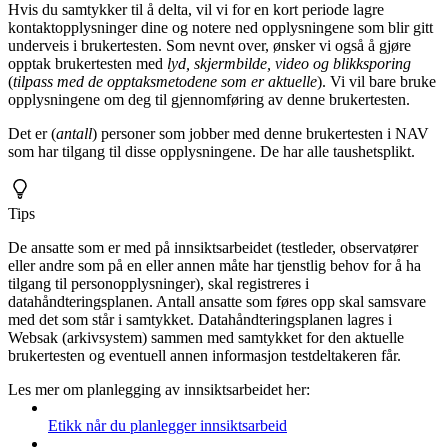
Hvis du samtykker til å delta, vil vi for en kort periode lagre
kontaktopplysninger dine og notere ned opplysningene som blir gitt
underveis i brukertesten. Som nevnt over, ønsker vi også å gjøre
opptak brukertesten med
lyd, skjermbilde, video og blikksporing
(
tilpass med de opptaksmetodene som er aktuelle
). Vi vil bare bruke
opplysningene om deg til gjennomføring av denne brukertesten.
Det er (
antall
) personer som jobber med denne brukertesten i NAV
som har tilgang til disse opplysningene. De har alle taushetsplikt.
Tips
De ansatte som er med på innsiktsarbeidet (testleder, observatører
eller andre som på en eller annen måte har tjenstlig behov for å ha
tilgang til personopplysninger), skal registreres i
datahåndteringsplanen. Antall ansatte som føres opp skal samsvare
med det som står i samtykket. Datahåndteringsplanen lagres i
Websak (arkivsystem) sammen med samtykket for den aktuelle
brukertesten og eventuell annen informasjon testdeltakeren får.
Les mer om planlegging av innsiktsarbeidet her:
Etikk når du planlegger innsiktsarbeid