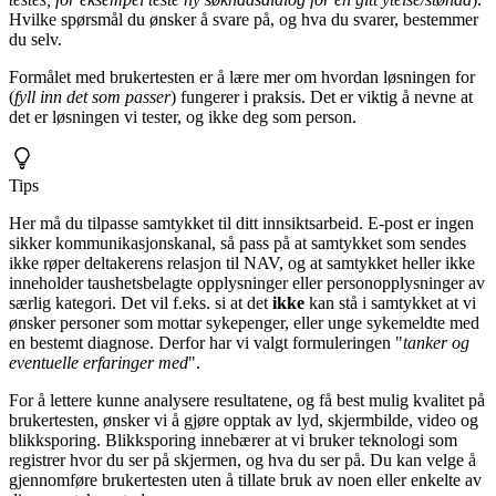
Hvilke spørsmål du ønsker å svare på, og hva du svarer, bestemmer
du selv.
Formålet med brukertesten er å lære mer om hvordan løsningen for
(
fyll inn det som passer
) fungerer i praksis. Det er viktig å nevne at
det er løsningen vi tester, og ikke deg som person.
Tips
Her må du tilpasse samtykket til ditt innsiktsarbeid. E-post er ingen
sikker kommunikasjonskanal, så pass på at samtykket som sendes
ikke røper deltakerens relasjon til NAV, og at samtykket heller ikke
inneholder taushetsbelagte opplysninger eller personopplysninger av
særlig kategori. Det vil f.eks. si at det
ikke
kan stå i samtykket at vi
ønsker personer som mottar sykepenger, eller unge sykemeldte med
en bestemt diagnose. Derfor har vi valgt formuleringen "
tanker og
eventuelle erfaringer med
".
For å lettere kunne analysere resultatene, og få best mulig kvalitet på
brukertesten, ønsker vi å gjøre opptak av lyd, skjermbilde, video og
blikksporing. Blikksporing innebærer at vi bruker teknologi som
registrer hvor du ser på skjermen, og hva du ser på. Du kan velge å
gjennomføre brukertesten uten å tillate bruk av noen eller enkelte av