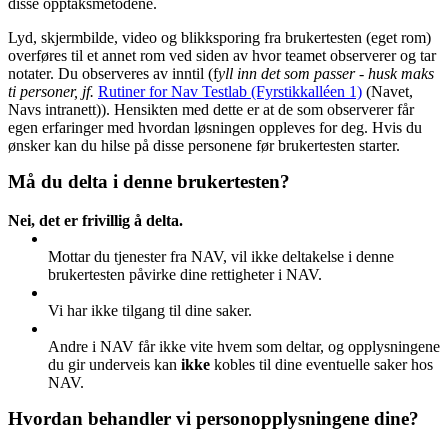
disse opptaksmetodene.
Lyd, skjermbilde, video og blikksporing fra brukertesten (eget rom)
overføres til et annet rom ved siden av hvor teamet observerer og tar
notater. Du observeres av inntil (f
yll inn det som passer
- husk maks
ti personer, jf.
Rutiner for Nav Testlab (Fyrstikkalléen 1)
(Navet,
Navs intranett)). Hensikten med dette er at de som observerer får
egen erfaringer med hvordan løsningen oppleves for deg. Hvis du
ønsker kan du hilse på disse personene før brukertesten starter.
Må du delta i denne brukertesten?
Nei, det er frivillig å delta.
Mottar du tjenester fra NAV, vil ikke deltakelse i denne
brukertesten påvirke dine rettigheter i NAV.
Vi har ikke tilgang til dine saker.
Andre i NAV får ikke vite hvem som deltar, og opplysningene
du gir underveis kan
ikke
kobles til dine eventuelle saker hos
NAV.
Hvordan behandler vi personopplysningene dine?