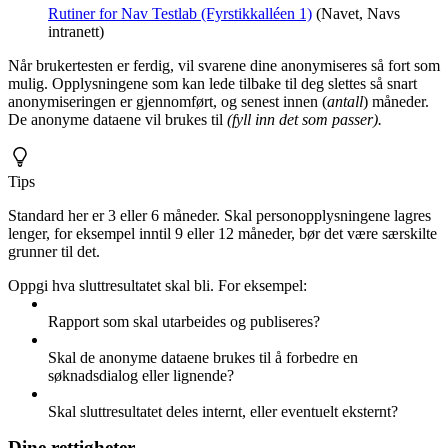
Rutiner for Nav Testlab (Fyrstikkalléen 1)
(Navet, Navs
intranett)
Når brukertesten er ferdig, vil svarene dine anonymiseres så fort som
mulig. Opplysningene som kan lede tilbake til deg slettes så snart
anonymiseringen er gjennomført, og senest innen (
antall
) måneder.
De anonyme dataene vil brukes til
(fyll inn det som passer).
Tips
Standard her er 3 eller 6 måneder. Skal personopplysningene lagres
lenger, for eksempel inntil 9 eller 12 måneder, bør det være særskilte
grunner til det.
Oppgi hva sluttresultatet skal bli. For eksempel:
Rapport som skal utarbeides og publiseres?
Skal de anonyme dataene brukes til å forbedre en
søknadsdialog eller lignende?
Skal sluttresultatet deles internt, eller eventuelt eksternt?
Dine rettigheter