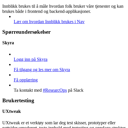
Innblikk brukes til å måle hvordan folk bruker våre tjenester og kan
brukes både i frontend og backend-applikasjoner.
Lær om hvordan Innblikk brukes i Nav
Spørreundersøkelser
Skyra
Logg inn på Skyra
Få tilgang og les mer om Skyra
Få opplæring
Ta kontakt med
#ResearcOps
på Slack
Brukertesting
UXtweak
UXtweak er et verktøy som lar deg test skisser, prototyper eller
nettsider umoderert, teste innhold med tretesting og oppdage struktur