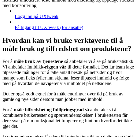
med kortsortering,
Logg inn på UXtweak
Få tilgang til UXtweak (for ansatte)
Hvordan kan vi bruke verktøyene til å
måle bruk og tilfredshet om produktene?
For å
måle bruk av tjenestene
så anbefaler vi å se på brukstatistikk.
Vi anbefaler Innblikk
-riggen vår
til dette formålet. Det lar team lage
tilpassede målinger for å talle antall besøk på nettsider og hvor
mange som f.eks fyller inn skjema, leser tilpasset innhold og følge
med på hvordan de navigerer via innholdet på nettsidene.
Det er også godt egnet for å måle endringer over tid på bruk av
gamle og nye sider dersom man jobber med innhold.
For å
måle tilfredshet og fullføringsgrad
så anbefaler vi å
kombinere brukertester og spørreundersøkelser. I brukertesten får
dere svar på om funksjonalitet fungerer og hint om hvorfor det ikke
gjør det.
I spørreundersøkelser får dere litt mindre innsikt om dette, men godt