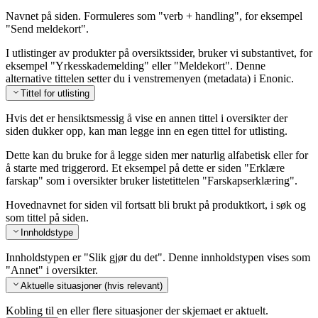
Navnet på siden. Formuleres som "verb + handling", for eksempel
"Send meldekort".
I utlistinger av produkter på oversiktssider, bruker vi substantivet, for
eksempel "Yrkesskademelding" eller "Meldekort". Denne
alternative tittelen setter du i venstremenyen (metadata) i Enonic.
Tittel for utlisting
Hvis det er hensiktsmessig å vise en annen tittel i oversikter der
siden dukker opp, kan man legge inn en egen tittel for utlisting.
Dette kan du bruke for å legge siden mer naturlig alfabetisk eller for
å starte med triggerord. Et eksempel på dette er siden "Erklære
farskap" som i oversikter bruker listetittelen "Farskapserklæring".
Hovednavnet for siden vil fortsatt bli brukt på produktkort, i søk og
som tittel på siden.
Innholdstype
Innholdstypen er "Slik gjør du det". Denne innholdstypen vises som
"Annet" i oversikter.
Aktuelle situasjoner (hvis relevant)
Kobling til en eller flere situasjoner der skjemaet er aktuelt.