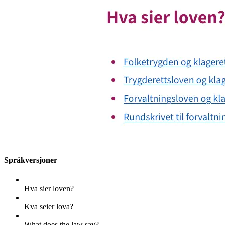
Språkversjoner
Hva sier loven?
Kva seier lova?
What does the law say?