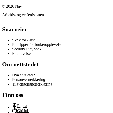
©
2026
Nav
Arbeids- og velferdsetaten
Snarveier
Skriv for Aksel
Prinsipper for brukeropplevelse
Security Playbook
Etterlevelse
Om nettstedet
Hva er Aksel?
Personvernerklæring
Tilgjengelighetserklæring
Finn oss
Figma
GitHub