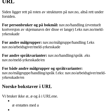
URL
Siden ligger rett på roten av strukturen på nav.no, altså rett under
forsiden.
For personbruker og på bokmål:
nav.no/handling (eventuelt
kortversjon av skjemanavn der disse er lange) f.eks nav.no/meld-
yrkesskade
For andre målgrupper:
nav.no/målgruppe/handling f.eks
nav.no/arbeidsgiver/meld-yrkesskade
For andre språkvarianter:
nav.no/handling/språk .eks
nav.no/meld-yrkesskade/en
For både andre målgrupper og språkvarianter:
nav.no/målgruppe/handling/språk f.eks: nav.no/arbeidsgiver/meld-
yrkesskade/en
Norske bokstaver i URL
Vi bruker ikke æ, ø og å i URLene.
æ erstattes med a