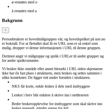
ø erstattes med o
å erstattes med a
Bakgrunn
Personbrukere er hovedmålgruppen vår, og hovedspråket på nav.no
er bokmål. For at flertallet skal få en URL som er så enkel som
mulig, dropper vi denne informasjonen i URL til denne gruppen.
Derimot angir vi målgruppe og språk i URLer til andre grupper og
for andre språkvarianter.
Vi bruker ikke område eller annet hierarki i URL siden skjemaene
ikke har én fast plass i strukturen, men brukes og settes sammen i
ulike kontekster. De ligger rett under forsiden i strukturen.
NKS får korte, enkle lenker å dele med innbyggere
Lenker i brev blir enklere å skrive inn i nettleseren
Bedre brukeropplevelse for innbyggere som skal skrive inn
lenker manuelt, mindre sjanse for feil