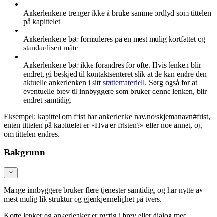
Ankerlenkene trenger ikke å bruke samme ordlyd som tittelen
på kapittelet
Ankerlenkene bør formuleres på en mest mulig kortfattet og
standardisert måte
Ankerlenkene bør ikke forandres for ofte. Hvis lenken blir
endret, gi beskjed til kontaktsenteret slik at de kan endre den
aktuelle ankerlenken i sitt
støttemateriell
. Sørg også for at
eventuelle brev til innbyggere som bruker denne lenken, blir
endret samtidig.
Eksempel: kapittel om frist har ankerlenke nav.no/skjemanavn#frist,
enten tittelen på kapittelet er «Hva er fristen?» eller noe annet, og
om tittelen endres.
Bakgrunn
Mange innbyggere bruker flere tjenester samtidig, og har nytte av
mest mulig lik struktur og gjenkjennelighet på tvers.
Korte lenker og ankerlenker er nyttig i brev eller dialog med