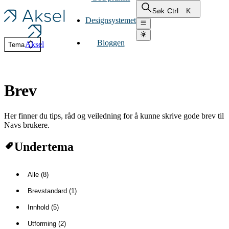
Ctrl
K
Søk
Designsystemet
Bloggen
Aksel
Tema
Brev
Her finner du tips, råd og veiledning for å kunne skrive gode brev til
Navs brukere.
Undertema
Alle (8)
Brevstandard (1)
Innhold (5)
Utforming (2)