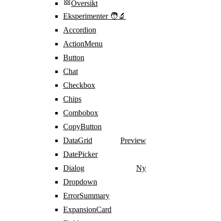
Oversikt
Eksperimenter 🧑‍🔬
Accordion
ActionMenu
Button
Chat
Checkbox
Chips
Combobox
CopyButton
DataGrid
Preview
DatePicker
Dialog
Ny
Dropdown
ErrorSummary
ExpansionCard