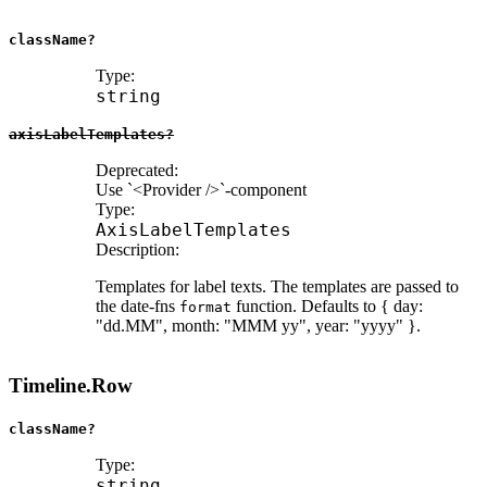
className?
Type:
string
axisLabelTemplates?
Deprecated:
Use `<Provider />`-component
Type:
AxisLabelTemplates
Description:
Templates for label texts. The templates are passed to
the date-fns
function. Defaults to { day:
format
"dd.MM", month: "MMM yy", year: "yyyy" }.
Timeline.Row
className?
Type:
string