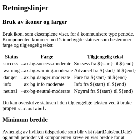
Retningslinjer
Bruk av ikoner og farger
Bruk ikon, som eksemplene viser, for å kommunisere type periode.
Komponenten kommer med 5 innebygde statuser som bestemmer
farge og tilgjengelig tekst:
Status
Farge
Tilgjengelig tekst
success
--ax-bg-success-moderate
Suksess fra ${start} til ${end}
warning
--ax-bg-warning-moderate
Advarsel fra ${start} til ${end}
danger
--ax-bg-danger-moderate
Fare fra ${start} til ${end}
info
--ax-bg-info-moderate
Info fra ${start} til ${end}
neutral
--ax-bg-neutral-moderate
Nøytral fra ${start} til ${end}
Du kan overskrive statusen i den tilgjengelige teksten ved å bruke
propen
.
statusLabel
Minimum bredde
Avhengig av hvilken tidsperiode som blir vist (startDate/endDate)
og antall perioder vil komponenten kreve en viss bredde for at