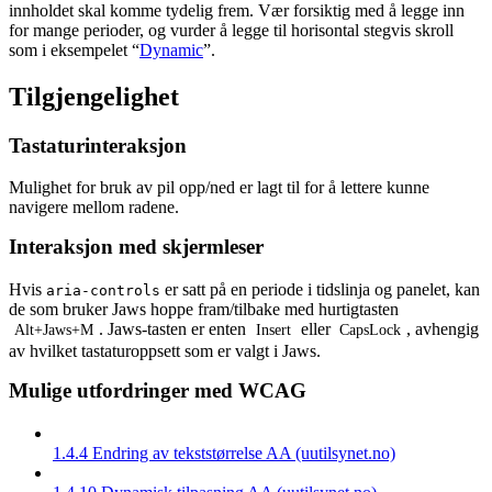
innholdet skal komme tydelig frem. Vær forsiktig med å legge inn
for mange perioder, og vurder å legge til horisontal stegvis skroll
som i eksempelet “
Dynamic
”.
Tilgjengelighet
Tastaturinteraksjon
Mulighet for bruk av pil opp/ned er lagt til for å lettere kunne
navigere mellom radene.
Interaksjon med skjermleser
Hvis
er satt på en periode i tidslinja og panelet, kan
aria-controls
de som bruker Jaws hoppe fram/tilbake med hurtigtasten
. Jaws-tasten er enten
eller
, avhengig
Alt+Jaws+m
Insert
CapsLock
av hvilket tastaturoppsett som er valgt i Jaws.
Mulige utfordringer med WCAG
1.4.4 Endring av tekststørrelse AA (uutilsynet.no)