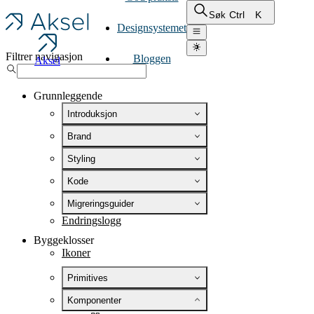
Ctrl
K
Søk
Designsystemet
Filtrer navigasjon
Bloggen
Aksel
Grunnleggende
Introduksjon
Brand
Styling
Kode
Migreringsguider
Endringslogg
Byggeklosser
Ikoner
Primitives
Komponenter