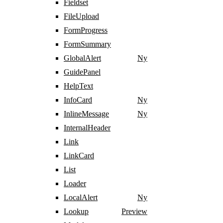
Fieldset
FileUpload
FormProgress
FormSummary
GlobalAlert
Ny
GuidePanel
HelpText
InfoCard
Ny
InlineMessage
Ny
InternalHeader
Link
LinkCard
List
Loader
LocalAlert
Ny
Lookup
Preview