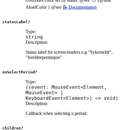
Overrides color set by status. @see 🏷️ {@link
AkselColor } @see
📝 Documentation
statusLabel?
Type:
string
Description:
Status label for screen-readers e.g "Sykemeldt",
"foreldrepermisjon"
onSelectPeriod?
Type:
(
(
event
:
MouseEvent
<
Element
,
MouseEvent
>
|
KeyboardEvent
<
Element
>
)
=>
void
)
Description:
Callback when selecting a period.
children?