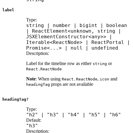
label
Type:
string
|
number
|
bigint
|
boolean
|
ReactElement
<
unknown
,
string
|
JSXElementConstructor
<
any
>>
|
Iterable
<
ReactNode
>
|
ReactPortal
|
Promise
<
...
>
|
null
|
undefined
Description:
Label for the timeline row as either
or
string
React.ReactNode
Note
: When using
,
and
React.ReactNode
icon
props are not available
headingTag
headingTag?
Type:
"h2"
|
"h3"
|
"h4"
|
"h5"
|
"h6"
Default:
"h3"
Description: