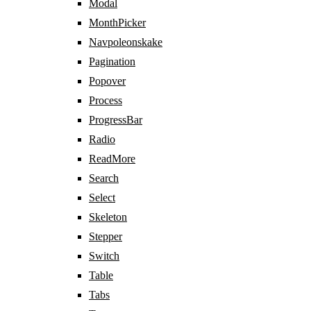
Modal
MonthPicker
Navpoleonskake
Pagination
Popover
Process
ProgressBar
Radio
ReadMore
Search
Select
Skeleton
Stepper
Switch
Table
Tabs