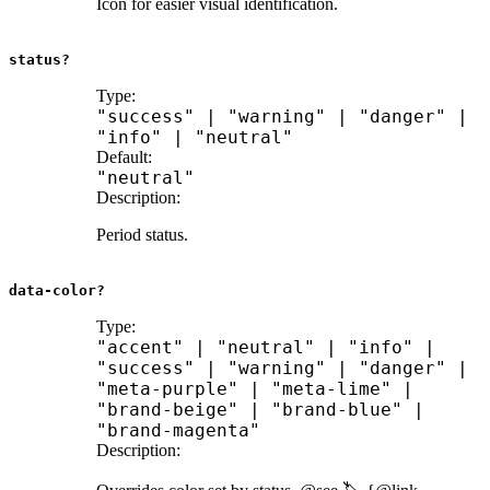
Icon for easier visual identification.
status?
Type:
"success"
|
"warning"
|
"danger"
|
"info"
|
"neutral"
Default:
"neutral"
Description:
Period status.
data-color?
Type:
"accent"
|
"neutral"
|
"info"
|
"success"
|
"warning"
|
"danger"
|
"meta-purple"
|
"meta-lime"
|
"brand-beige"
|
"brand-blue"
|
"brand-magenta"
Description: