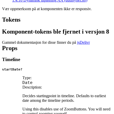
1.4.10 Dynamisk tilpasning AA (uutilsynet.no)
Vær oppmerksom på at komponenten ikke er responsiv.
Tokens
Komponent-tokens ble fjernet i versjon 8
Gammel dokumentasjon for disse finner du på
jsDelivr
Props
Timeline
startDate?
Type:
Date
Description:
Decides startingpoint in timeline. Defaults to earliest
date among the timeline periods.
Using this disables use of ZoomButtons. You will need
to control zooming yourself.