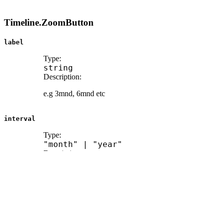
Timeline.ZoomButton
label
Type:
string
Description:
e.g 3mnd, 6mnd etc
interval
Type:
"month"
|
"year"
Description:
Zoom interval in months or years
count
Type:
number