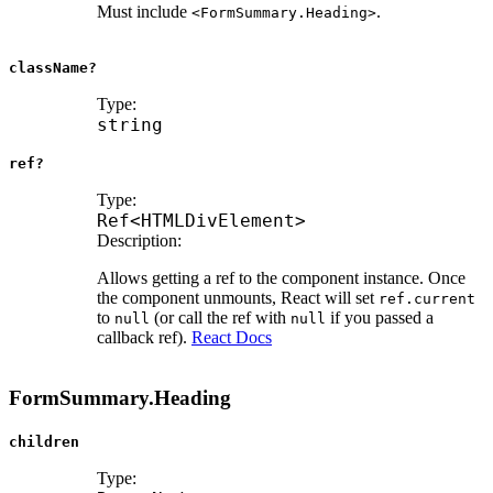
Must include
.
<FormSummary.Heading>
className?
Type:
string
ref?
Type:
Ref
<
HTMLDivElement
>
Description:
Allows getting a ref to the component instance. Once
the component unmounts, React will set
ref.current
to
(or call the ref with
if you passed a
null
null
callback ref).
React Docs
FormSummary.Heading
children
Type: