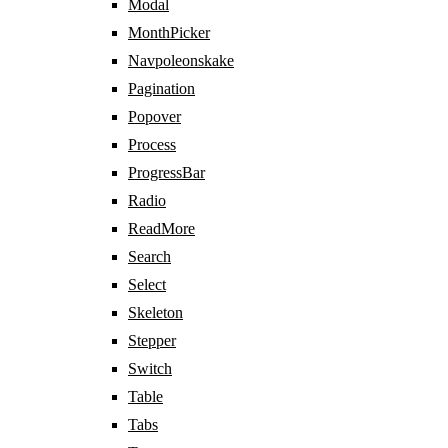
Modal
MonthPicker
Navpoleonskake
Pagination
Popover
Process
ProgressBar
Radio
ReadMore
Search
Select
Skeleton
Stepper
Switch
Table
Tabs