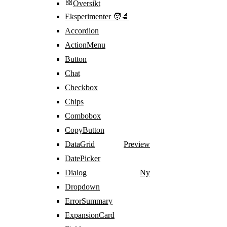
Oversikt
Eksperimenter 🧑‍🔬
Accordion
ActionMenu
Button
Chat
Checkbox
Chips
Combobox
CopyButton
DataGrid
Preview
DatePicker
Dialog
Ny
Dropdown
ErrorSummary
ExpansionCard