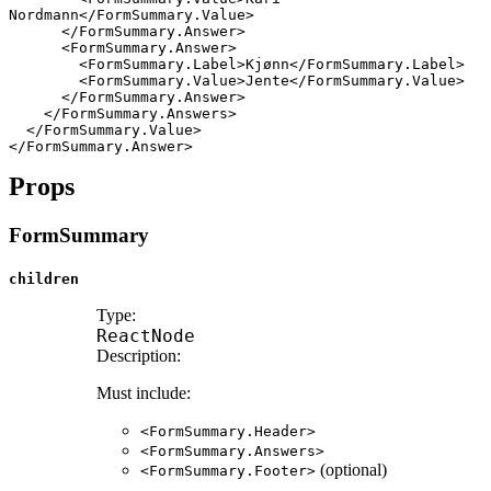
Nordmann
</
FormSummary.Value
>
</
FormSummary.Answer
>
<
FormSummary.Answer
>
<
FormSummary.Label
>
Kjønn
</
FormSummary.Label
>
<
FormSummary.Value
>
Jente
</
FormSummary.Value
>
</
FormSummary.Answer
>
</
FormSummary.Answers
>
</
FormSummary.Value
>
</
FormSummary.Answer
>
Props
FormSummary
children
Type:
ReactNode
Description:
Must include:
<FormSummary.Header>
<FormSummary.Answers>
(optional)
<FormSummary.Footer>