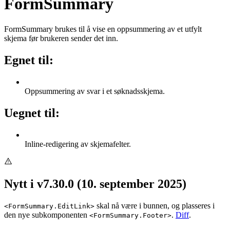
FormSummary
FormSummary brukes til å vise en oppsummering av et utfylt
skjema før brukeren sender det inn.
Egnet til:
Oppsummering av svar i et søknadsskjema.
Uegnet til:
Inline-redigering av skjemafelter.
Nytt i v7.30.0 (10. september 2025)
skal nå være i bunnen, og plasseres i
<FormSummary.EditLink>
den nye subkomponenten
.
Diff
.
<FormSummary.Footer>