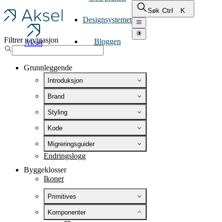
Ctrl
K
Søk
Designsystemet
Filtrer navigasjon
Bloggen
Aksel
Grunnleggende
Introduksjon
Brand
Styling
Kode
Migreringsguider
Endringslogg
Byggeklosser
Ikoner
Primitives
Komponenter