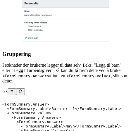
Gruppering
I søknader der brukerne legger til data selv, f.eks. "Legg til barn"
eller "Legg til arbeidsgiver", så kan du få frem dette ved å bruke
inni en
, slik som
<FormSummary.Answers>
<FormSummary.Value>
dette:
tsx
<
FormSummary.Answer
>
<
FormSummary.Label
>
Barn nr. 1
</
FormSummary.Label
>
<
FormSummary.Value
>
<
FormSummary.Answers
>
<
FormSummary.Answer
>
<
FormSummary.Label
>
Navn
</
FormSummary.Label
>
<
FormSummary.Value
>
Kari 