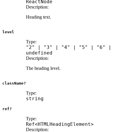
ReactNode
Description:
Heading text.
level
Type:
"2"
|
"3"
|
"4"
|
"5"
|
"6"
|
undefined
Description:
The heading level.
className?
Type:
string
ref?
Type:
Ref
<
HTMLHeadingElement
>
Description: