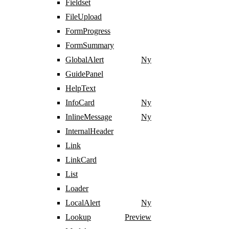
Fieldset
FileUpload
FormProgress
FormSummary
GlobalAlert
Ny
GuidePanel
HelpText
InfoCard
Ny
InlineMessage
Ny
InternalHeader
Link
LinkCard
List
Loader
LocalAlert
Ny
Lookup
Preview