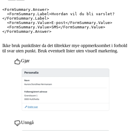
<
FormSummary.Answer
>
<
FormSummary.Label
>
Hvordan vil du bli varslet?
</
FormSummary.Label
>
<
FormSummary.Value
>
E-post
</
FormSummary.Value
>
<
FormSummary.Value
>
SMS
</
FormSummary.Value
>
</
FormSummary.Answer
>
Ikke bruk punktlister da det tiltrekker mye oppmerksomhet i forhold
til svar uten punkt. Bruk eventuelt lister uten visuell markering.
Gjør
Unngå