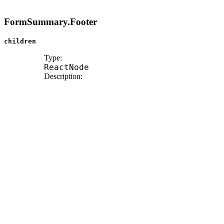
FormSummary.Footer
children
Type:
ReactNode
Description:
Should include
.
<FormSummary.EditLink>
className?
Type:
string
ref?
Type:
Ref
<
HTMLDivElement
>
Description:
Allows getting a ref to the component instance. Once
the component unmounts, React will set
ref.current