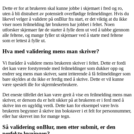
Dette er for at brukeren skal kunne jobbe i skjemaet i fred og ro,
uten å bli distrahert av potensielt overflødige feilmeldinger. Hvis du
likevel velger å validere på onBlur fra start, er det viktig at du ikke
viser noen feilmelding før brukeren har jobbet i feltet. Noen
utforsker skjemaer før de starter å fylle dem ut ved å tabbe gjennom
alle feltene, og mange fyller ut skjemaer ved å starte med feltene
som er lettest å fylle ut.
Hva med validering mens man skriver?
Vi fraråder å validere mens brukeren skriver i feltet. Dette er fordi
det kan være forstyrrende med feilmeldinger som dukker opp og
endrer seg mens man skriver, samt irriterende å få feilmeldinger som
bare skyldes at du ikke er ferdig med å skrive. Dette er vil kunne
være spesielt ille for skjermleserbrukere.
Det eneste tilfellet det kan være greit å vise en feilmelding mens man
skriver, er dersom du er helt sikker på at brukeren er i ferd med å
skrive inn en ugyldig verdi. Dette kan for eksempel være hvis
brukeren begynner å skrive inn bokstaver i et felt for personnummer,
eller har skrevet inn for mange tegn.
Så validering onBlur, men etter submit, er den
perfekte løsningen?