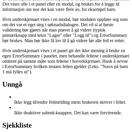
Det vises ofte i et panel eller en modal, og brukes for å legge til
informasjon om noe det kan være flere av, for eksempel barn.
Hvis underskjemaet vises i en modal, bør modalen oppføre seg som
om det var et eget steg i søknadsdialogen. Det vil si at første
validering bør gjøres når man prøver å gå videre (typisk
primærknapp med tekst "Lagre" eller "Legg til") og ErrorSummary
bør brukes. Man bør ikke få lov til å gå videre før alle feil er rettet.
Hvis underskjemaet vises i et panel gir det ikke mening å bruke en
egen ErrorSummary i panelet, men behandle feltene i underskjemaet
omtrent på samme måte som feltene i hovedskjemaet. Husk å nevne
i ErrorSummary hvilken instans feilen gjelder (f.eks. "Navn på barn
1 må fylles ut").
Unngå
Ikke legg til/endre feilmelding mens brukeren skriver i feltet.
Ikke deaktiver submit-knappen. Det kan være forvirrende.
Sjekkliste