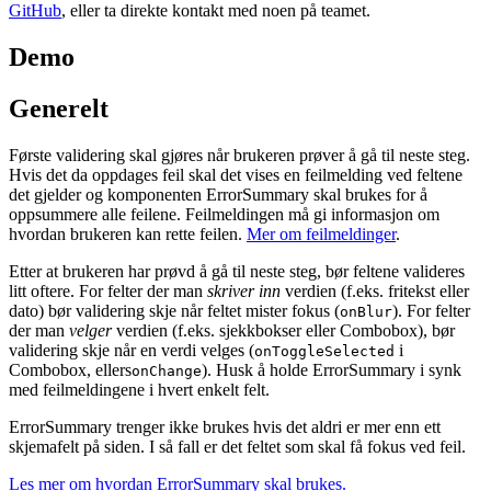
GitHub
, eller ta direkte kontakt med noen på teamet.
Demo
Generelt
Første validering skal gjøres når brukeren prøver å gå til neste steg.
Hvis det da oppdages feil skal det vises en feilmelding ved feltene
det gjelder og komponenten ErrorSummary skal brukes for å
oppsummere alle feilene. Feilmeldingen må gi informasjon om
hvordan brukeren kan rette feilen.
Mer om feilmeldinger
.
Etter at brukeren har prøvd å gå til neste steg, bør feltene valideres
litt oftere. For felter der man
skriver inn
verdien (f.eks. fritekst eller
dato) bør validering skje når feltet mister fokus (
). For felter
onBlur
der man
velger
verdien (f.eks. sjekkbokser eller Combobox), bør
validering skje når en verdi velges (
i
onToggleSelected
Combobox, ellers
). Husk å holde ErrorSummary i synk
onChange
med feilmeldingene i hvert enkelt felt.
ErrorSummary trenger ikke brukes hvis det aldri er mer enn ett
skjemafelt på siden. I så fall er det feltet som skal få fokus ved feil.
Les mer om hvordan ErrorSummary skal brukes.