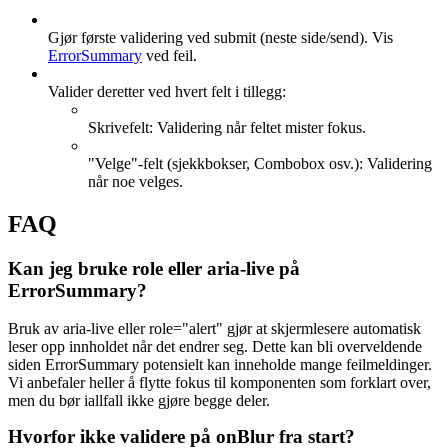
Gjør første validering ved submit (neste side/send). Vis
ErrorSummary
ved feil.
Valider deretter ved hvert felt i tillegg:
Skrivefelt: Validering når feltet mister fokus.
"Velge"-felt (sjekkbokser, Combobox osv.): Validering
når noe velges.
FAQ
Kan jeg bruke role eller aria-live på
ErrorSummary?
Bruk av aria-live eller role="alert" gjør at skjermlesere automatisk
leser opp innholdet når det endrer seg. Dette kan bli overveldende
siden ErrorSummary potensielt kan inneholde mange feilmeldinger.
Vi anbefaler heller å flytte fokus til komponenten som forklart over,
men du bør iallfall ikke gjøre begge deler.
Hvorfor ikke validere på onBlur fra start?