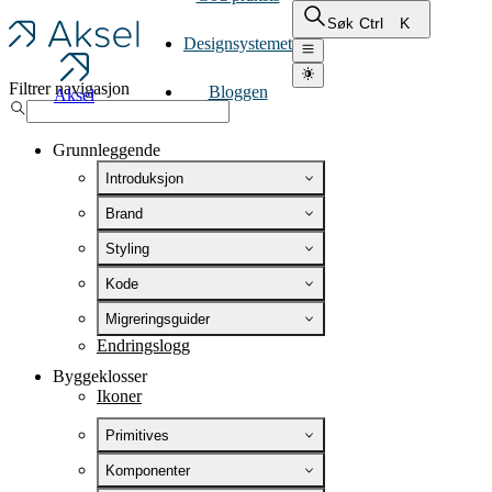
Ctrl
K
Søk
Designsystemet
Filtrer navigasjon
Bloggen
Aksel
Grunnleggende
Introduksjon
Brand
Styling
Kode
Migreringsguider
Endringslogg
Byggeklosser
Ikoner
Primitives
Komponenter