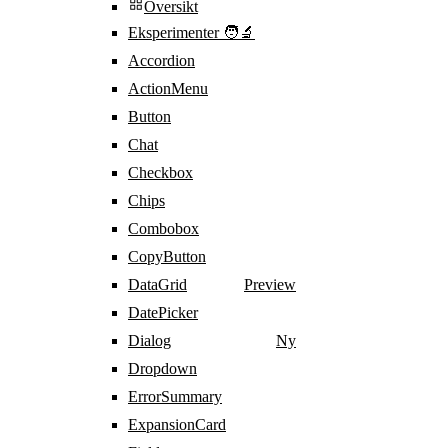
Oversikt
Eksperimenter 🧑‍🔬
Accordion
ActionMenu
Button
Chat
Checkbox
Chips
Combobox
CopyButton
DataGrid
Preview
DatePicker
Dialog
Ny
Dropdown
ErrorSummary
ExpansionCard