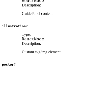
ReactNode
Description:
GuidePanel content
illustration?
Type:
ReactNode
Description:
Custom svg/img element
poster?
Type:
boolean
Default:
true
on
mobile
(
<
480px
)
Description:
Render illustation above content