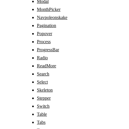
Modal
MonthPicker
Navpoleonskake
Pagination
Popover
Process
ProgressBar
Radio
ReadMore
Search
Select
Skeleton
Stepper
Switch
Table
Tabs