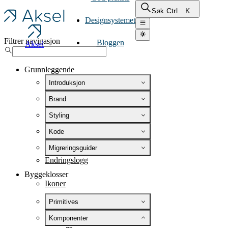
Ctrl
K
Søk
Designsystemet
Filtrer navigasjon
Bloggen
Aksel
Grunnleggende
Introduksjon
Brand
Styling
Kode
Migreringsguider
Endringslogg
Byggeklosser
Ikoner
Primitives
Komponenter