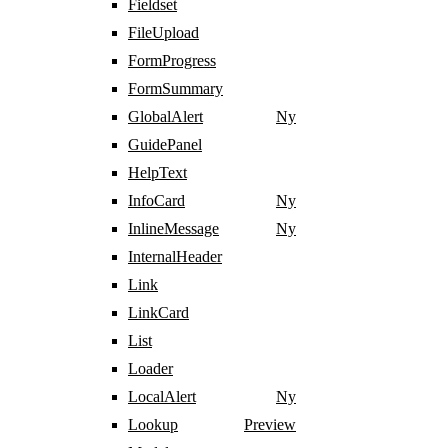
Fieldset
FileUpload
FormProgress
FormSummary
GlobalAlert
Ny
GuidePanel
HelpText
InfoCard
Ny
InlineMessage
Ny
InternalHeader
Link
LinkCard
List
Loader
LocalAlert
Ny
Lookup
Preview