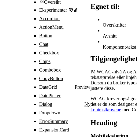
Oversikt
Egnet til:
Eksperimenter 🧑‍🔬
Accordion
Overskrifter
ActionMenu
Button
Avsnitt
Chat
Komponent-tekst
Checkbox
Tilgjengelighe
Chips
Combobox
På WCAG-nivå A og AA, d
tekststørrelse eller lin
CopyButton
Dersom du bruker typogr
DataGrid
Preview
justere disse.
DatePicker
WCAG krever også god f
det er du som designer e
Dialog
Ny
kontrastkravene
med Col
Dropdown
Heading
ErrorSummary
ExpansionCard
Mobilskalering