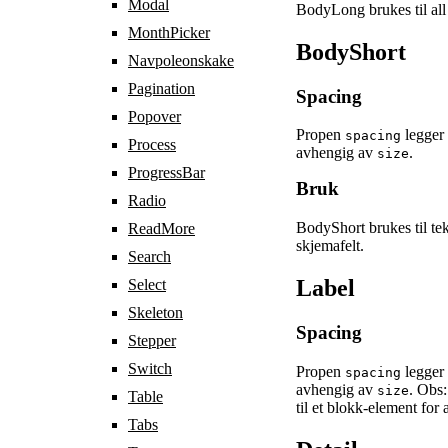
Modal
BodyLong brukes til all 
MonthPicker
BodyShort
Navpoleonskake
Pagination
Spacing
Popover
Propen
legger 
spacing
Process
avhengig av
.
size
ProgressBar
Bruk
Radio
BodyShort brukes til tek
ReadMore
skjemafelt.
Search
Label
Select
Skeleton
Spacing
Stepper
Switch
Propen
legger 
spacing
avhengig av
. Obs
size
Table
til et blokk-element for 
Tabs