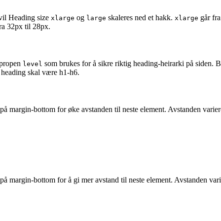
il Heading size
og
skaleres ned et hakk.
går fra
xlarge
large
xlarge
ra 32px til 28px.
 propen
som brukes for å sikre riktig heading-heirarki på siden. 
level
m heading skal være h1-h6.
på margin-bottom for øke avstanden til neste element. Avstanden varier
på margin-bottom for å gi mer avstand til neste element. Avstanden vari