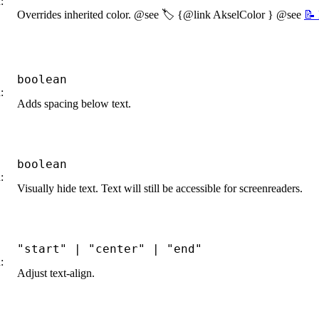
:
Overrides inherited color. @see 🏷️ {@link AkselColor } @see
📝
boolean
:
Adds spacing below text.
boolean
:
Visually hide text. Text will still be accessible for screenreaders.
"start"
|
"center"
|
"end"
:
Adjust text-align.