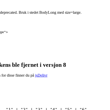
eprecated. Bruk i stedet BodyLong med size=large.
ge
"
>
ns ble fjernet i versjon 8
or disse finner du på
jsDelivr
"1"
|
"2"
|
"3"
|
"4"
|
"5"
|
"6"