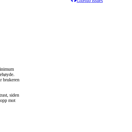
GitHub issues
 minimum
jehøyde.
ar brukeren
ast, siden
n opp mot