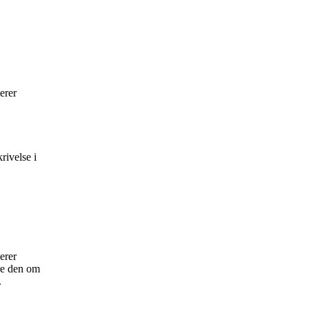
erer
rivelse i
erer
re den om
.