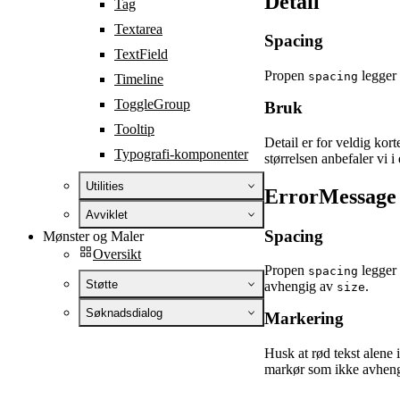
Detail
Tag
Textarea
Spacing
TextField
Propen
legger 
spacing
Timeline
ToggleGroup
Bruk
Tooltip
Detail er for veldig kor
Typografi-komponenter
størrelsen anbefaler vi i
Utilities
ErrorMessage
Avviklet
Spacing
Mønster og Maler
Oversikt
Propen
legger 
spacing
Støtte
avhengig av
.
size
Søknadsdialog
Markering
Husk at rød tekst alene i
markør som ikke avhenge