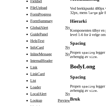
Fieldset
FileUpload
Ved brekkpunkt 480px v
32px, mens
går f
large
FormProgress
Hierarki
FormSummary
GlobalAlert
Ny
Komponenten tilbyr en
GuidePanel
level 1-6 for å velge o
HelpText
Spacing
InfoCard
Ny
Propen
legger 
spacing
InlineMessage
Ny
avhengig av
.
size
InternalHeader
BodyLong
Link
LinkCard
Spacing
List
Propen
legger 
spacing
Loader
avhengig av
.
size
LocalAlert
Ny
Bruk
Lookup
Preview