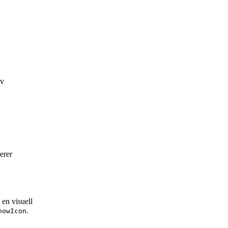
av
erer
 en visuell
.
howIcon