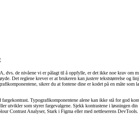
t
vs. de nivåene vi er pålagt til å oppfylle, er det ikke noe krav om
jehøyde. Det reglene krever er at brukeren kan
justere
tekststørrelse og lin
afikomponentene, sikrer du at fontene dine er kodet på en måte som l
argekontrast. Typografikomponentene alene kan ikke stå for god kontr
ller utvikler som styrer fargevalgene. Sjekk kontrastene i løsningen di
our Contrast Analyser, Stark i Figma eller med nettleserens DevTools.