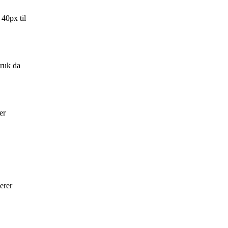
 40px til
Bruk da
er
erer