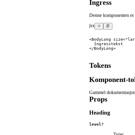
Ingress
Denne komponenten er d
jsx
<
BodyLong
size
=
"
lar
  Ingresstekst
</
BodyLong
>
Tokens
Komponent-toke
Gammel dokumentasjon f
Props
Heading
level?
Type: