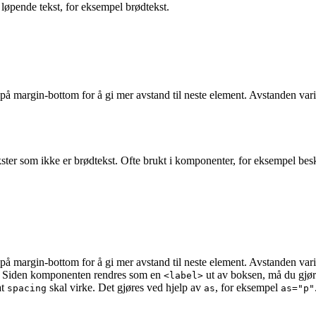
løpende tekst, for eksempel brødtekst.
på margin-bottom for å gi mer avstand til neste element. Avstanden vari
ster som ikke er brødtekst. Ofte brukt i komponenter, for eksempel besk
på margin-bottom for å gi mer avstand til neste element. Avstanden vari
: Siden komponenten rendres som en
ut av boksen, må du gjø
<label>
at
skal virke. Det gjøres ved hjelp av
, for eksempel
spacing
as
as="p"