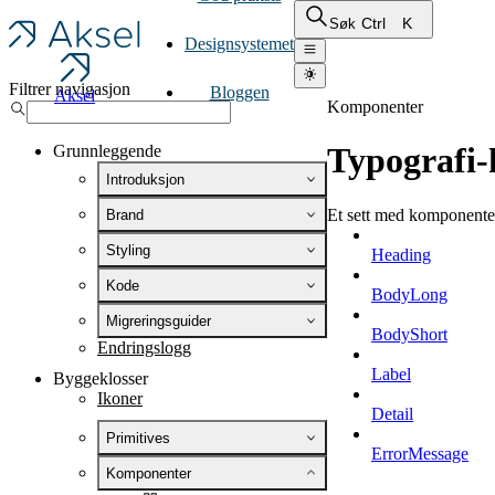
Ctrl
K
Søk
Designsystemet
Filtrer navigasjon
Bloggen
Aksel
Komponenter
Typografi
Grunnleggende
Introduksjon
Et sett med komponenter 
Brand
Styling
Heading
Kode
BodyLong
Migreringsguider
BodyShort
Endringslogg
Label
Byggeklosser
Ikoner
Detail
Primitives
ErrorMessage
Komponenter