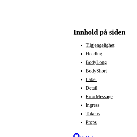
Innhold på siden
Tilgjengelighet
Heading
BodyLong
BodyShort
Label
Detail
ErrorMessage
Ingress
Tokens
Props