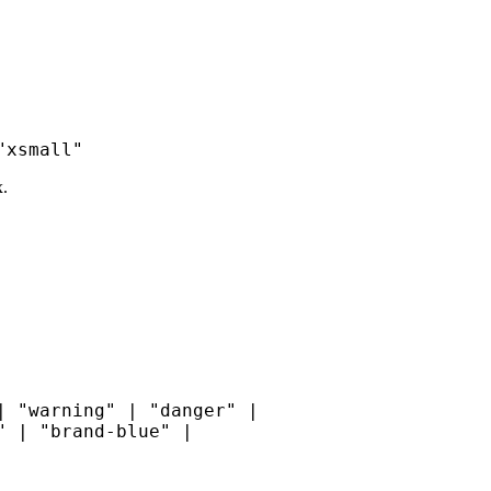
"xsmall"
x.
|
"warning"
|
"danger"
|
"
|
"brand-blue"
|