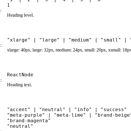
1
:
Heading level.
"xlarge"
|
"large"
|
"medium"
|
"small"
|
:
xlarge: 40px, large: 32px, medium: 24px, small: 20px, xsmall: 18p
ReactNode
:
Heading text.
"accent"
|
"neutral"
|
"info"
|
"success"
"meta-purple"
|
"meta-lime"
|
"brand-beige
"brand-magenta"
"neutral"