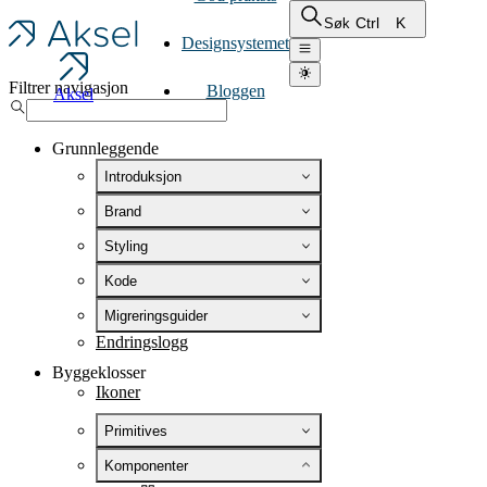
Ctrl
K
Søk
Designsystemet
Filtrer navigasjon
Bloggen
Aksel
Grunnleggende
Introduksjon
Brand
Styling
Kode
Migreringsguider
Endringslogg
Byggeklosser
Ikoner
Primitives
Komponenter