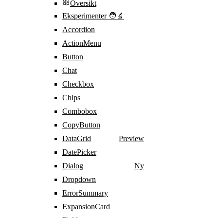
Oversikt
Eksperimenter 🧑‍🔬
Accordion
ActionMenu
Button
Chat
Checkbox
Chips
Combobox
CopyButton
DataGrid
Preview
DatePicker
Dialog
Ny
Dropdown
ErrorSummary
ExpansionCard