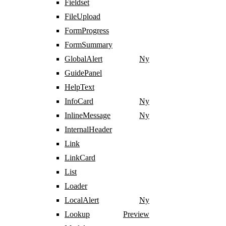
Fieldset
FileUpload
FormProgress
FormSummary
GlobalAlert
Ny
GuidePanel
HelpText
InfoCard
Ny
InlineMessage
Ny
InternalHeader
Link
LinkCard
List
Loader
LocalAlert
Ny
Lookup
Preview