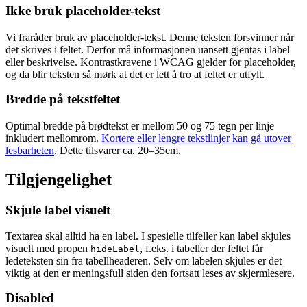
Ikke bruk placeholder-tekst
Vi fraråder bruk av placeholder-tekst. Denne teksten forsvinner når
det skrives i feltet. Derfor må informasjonen uansett gjentas i label
eller beskrivelse. Kontrastkravene i WCAG gjelder for placeholder,
og da blir teksten så mørk at det er lett å tro at feltet er utfylt.
Bredde på tekstfeltet
Optimal bredde på brødtekst er mellom 50 og 75 tegn per linje
inkludert mellomrom.
Kortere eller lengre tekstlinjer kan gå utover
lesbarheten
. Dette tilsvarer ca. 20–35em.
Tilgjengelighet
Skjule label visuelt
Textarea skal alltid ha en label. I spesielle tilfeller kan label skjules
visuelt med propen
, f.eks. i tabeller der feltet får
hideLabel
ledeteksten sin fra tabellheaderen. Selv om labelen skjules er det
viktig at den er meningsfull siden den fortsatt leses av skjermlesere.
Disabled