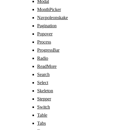
Modal
MonthPicker
Navpoleonskake
Pagination
Popover
Process
ProgressBar
Radio
ReadMore
Search
Select
Skeleton
Stepper
Switch
Table
Tabs