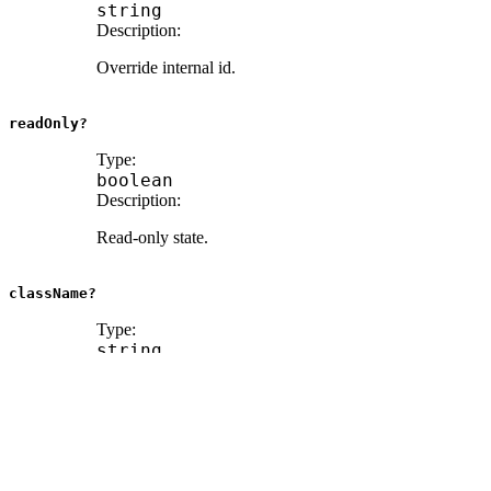
string
Description:
Override internal id.
readOnly?
Type:
boolean
Description:
Read-only state.
className?
Type:
string
ref?
Type:
Ref
<
HTMLTextAreaElement
>
Description: