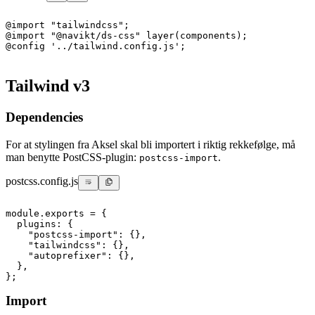
@
import
"tailwindcss"
;
@
import
"@navikt/ds-css"
layer
(
components
)
;
@
config
'../tailwind.config.js'
;
Tailwind v3
Dependencies
For at stylingen fra Aksel skal bli importert i riktig rekkefølge, må
man benytte PostCSS-plugin:
.
postcss-import
postcss.config.js
module
.
exports
=
{
  plugins
:
{
"postcss-import"
:
{
}
,
"tailwindcss"
:
{
}
,
"autoprefixer"
:
{
}
,
}
,
}
;
Import