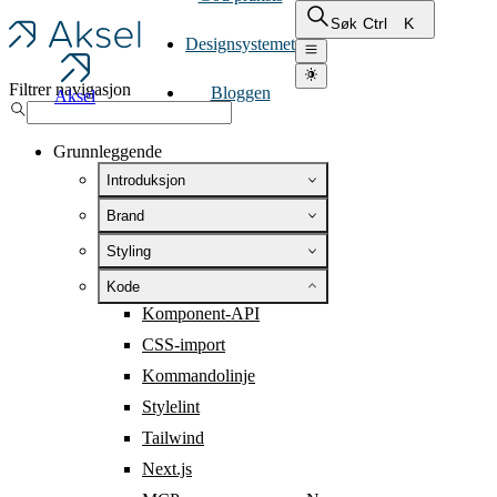
Ctrl
K
Søk
Designsystemet
Filtrer navigasjon
Bloggen
Aksel
Grunnleggende
Introduksjon
Brand
Styling
Kode
Komponent-API
CSS-import
Kommandolinje
Stylelint
Tailwind
Next.js