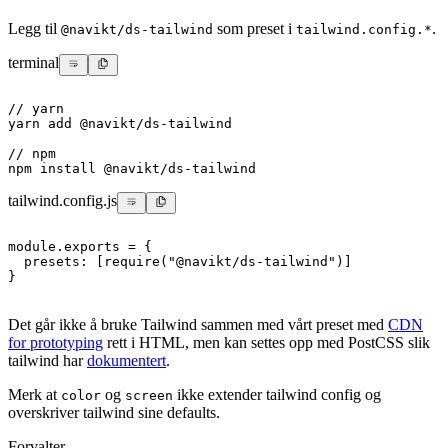
Legg til
som preset i
.
@navikt/ds-tailwind
tailwind.config.*
terminal
// yarn
yarn add @navikt/ds-tailwind
// npm
npm install @navikt/ds-tailwind
tailwind.config.js
module
.
exports
=
{
presets
:
[
require
(
"@navikt/ds-tailwind"
)
]
}
Det går ikke å bruke Tailwind sammen med vårt preset med
CDN
for prototyping
rett i HTML, men kan settes opp med PostCSS slik
tailwind har
dokumentert
.
Merk at
og
ikke extender tailwind config og
color
screen
overskriver tailwind sine defaults.
Forvalter