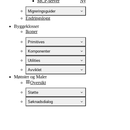
MCP-server
Ny
Migreringsguider
Endringslogg
Byggeklosser
Ikoner
Primitives
Komponenter
Utilities
Avviklet
Mønster og Maler
Oversikt
Støtte
Søknadsdialog