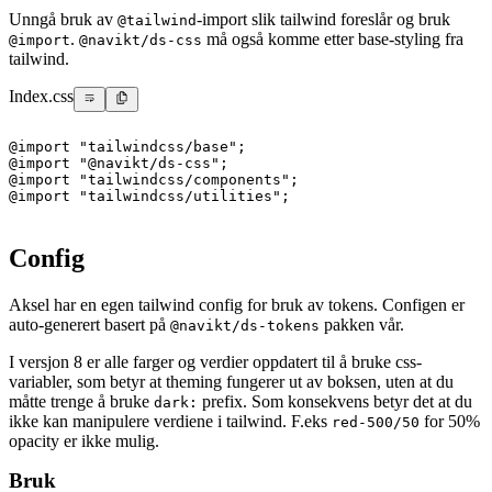
Unngå bruk av
-import slik tailwind foreslår og bruk
@tailwind
.
må også komme etter base-styling fra
@import
@navikt/ds-css
tailwind.
Index.css
@
import
"tailwindcss/base"
;
@
import
"@navikt/ds-css"
;
@
import
"tailwindcss/components"
;
@
import
"tailwindcss/utilities"
;
Config
Aksel har en egen tailwind config for bruk av tokens. Configen er
auto-generert basert på
pakken vår.
@navikt/ds-tokens
I versjon 8 er alle farger og verdier oppdatert til å bruke css-
variabler, som betyr at theming fungerer ut av boksen, uten at du
måtte trenge å bruke
prefix. Som konsekvens betyr det at du
dark:
ikke kan manipulere verdiene i tailwind. F.eks
for 50%
red-500/50
opacity er ikke mulig.
Bruk