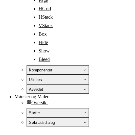
Page
HGrid
HStack
VStack
Box
Hide
Show
Bleed
Komponenter
Utilities
Avviklet
Mønster og Maler
Oversikt
Støtte
Søknadsdialog