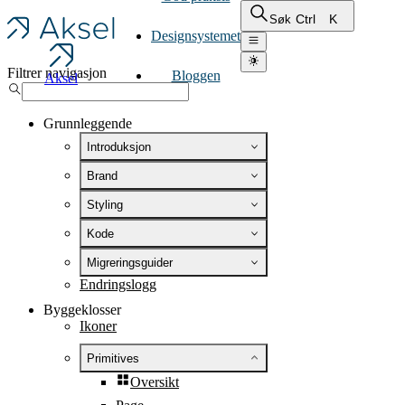
Ctrl
K
Søk
Designsystemet
Filtrer navigasjon
Bloggen
Aksel
Grunnleggende
Introduksjon
Brand
Styling
Kode
Migreringsguider
Endringslogg
Byggeklosser
Ikoner
Primitives
Oversikt