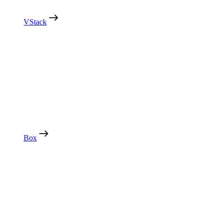
VStack
Box