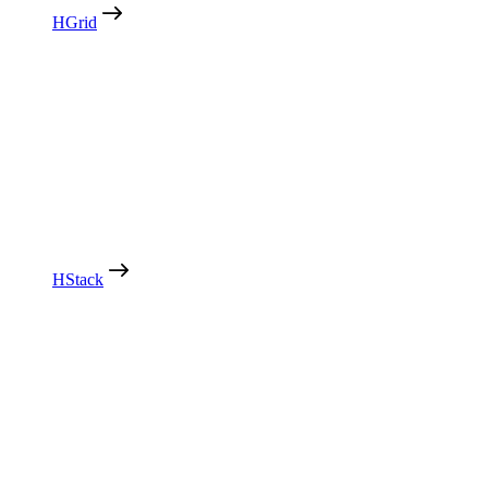
HGrid
HStack