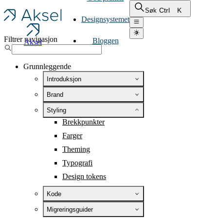
Ctrl
K
Søk
Designsystemet
Filtrer navigasjon
Bloggen
Aksel
Grunnleggende
Introduksjon
Brand
Styling
Brekkpunkter
Farger
Theming
Typografi
Design tokens
Kode
Migreringsguider