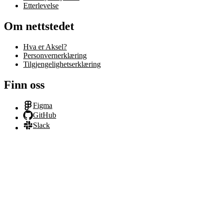
Etterlevelse
Om nettstedet
Hva er Aksel?
Personvernerklæring
Tilgjengelighetserklæring
Finn oss
Figma
GitHub
Slack