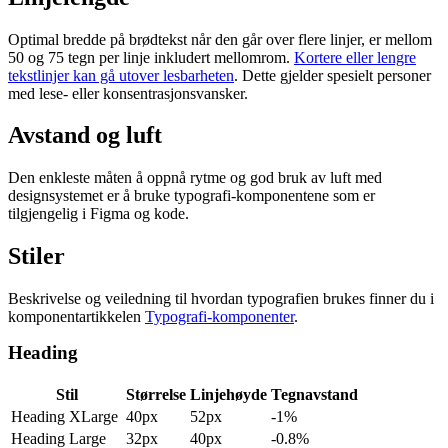
Optimal bredde på brødtekst når den går over flere linjer, er mellom
50 og 75 tegn per linje inkludert mellomrom.
Kortere eller lengre
tekstlinjer kan gå utover lesbarheten
. Dette gjelder spesielt personer
med lese- eller konsentrasjonsvansker.
Avstand og luft
Den enkleste måten å oppnå rytme og god bruk av luft med
designsystemet er å bruke typografi-komponentene som er
tilgjengelig i Figma og kode.
Stiler
Beskrivelse og veiledning til hvordan typografien brukes finner du i
komponentartikkelen
Typografi-komponenter
.
Heading
Stil
Størrelse
Linjehøyde
Tegnavstand
Heading XLarge
40px
52px
-1%
Heading Large
32px
40px
-0.8%