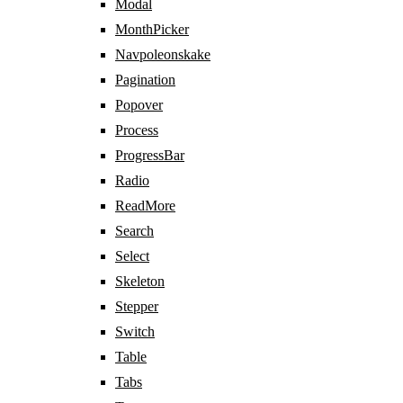
Modal
MonthPicker
Navpoleonskake
Pagination
Popover
Process
ProgressBar
Radio
ReadMore
Search
Select
Skeleton
Stepper
Switch
Table
Tabs