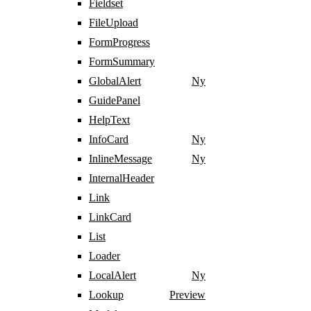
Fieldset
FileUpload
FormProgress
FormSummary
GlobalAlert
Ny
GuidePanel
HelpText
InfoCard
Ny
InlineMessage
Ny
InternalHeader
Link
LinkCard
List
Loader
LocalAlert
Ny
Lookup
Preview