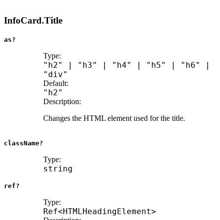
InfoCard.Title
as?
Type:
"h2"
|
"h3"
|
"h4"
|
"h5"
|
"h6"
|
"div"
Default:
"h2"
Description:
Changes the HTML element used for the title.
className?
Type:
string
ref?
Type:
Ref
<
HTMLHeadingElement
>