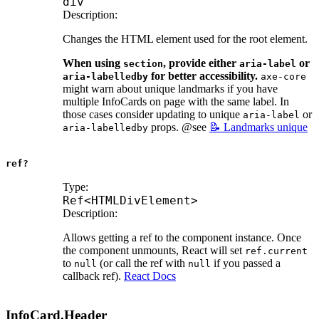
div
Description:
Changes the HTML element used for the root element.
When using
, provide either
or
section
aria-label
for better accessibility.
aria-labelledby
axe-core
might warn about unique landmarks if you have
multiple InfoCards on page with the same label. In
those cases consider updating to unique
or
aria-label
props. @see
📝 Landmarks unique
aria-labelledby
ref?
Type:
Ref
<
HTMLDivElement
>
Description:
Allows getting a ref to the component instance. Once
the component unmounts, React will set
ref.current
to
(or call the ref with
if you passed a
null
null
callback ref).
React Docs
InfoCard.Header