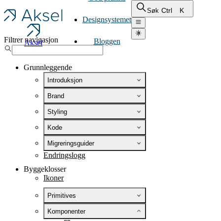
Ctrl
K
Søk
Designsystemet
Filtrer navigasjon
Bloggen
Aksel
Grunnleggende
Introduksjon
Brand
Styling
Kode
Migreringsguider
Endringslogg
Byggeklosser
Ikoner
Primitives
Komponenter