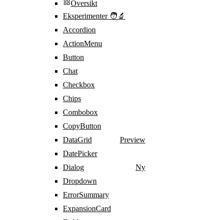
Oversikt
Eksperimenter 🧑‍🔬
Accordion
ActionMenu
Button
Chat
Checkbox
Chips
Combobox
CopyButton
DataGrid
Preview
DatePicker
Dialog
Ny
Dropdown
ErrorSummary
ExpansionCard