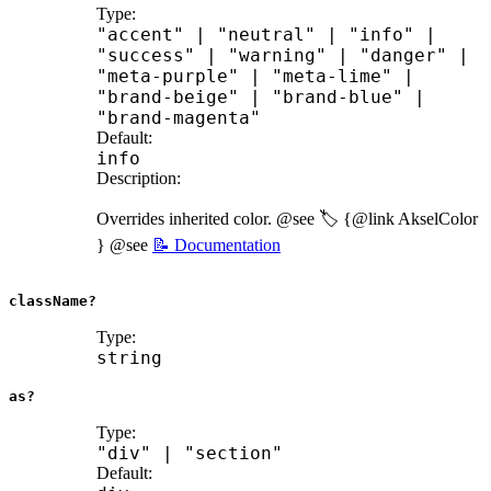
Type:
"accent"
|
"neutral"
|
"info"
|
"success"
|
"warning"
|
"danger"
|
"meta-purple"
|
"meta-lime"
|
"brand-beige"
|
"brand-blue"
|
"brand-magenta"
Default:
info
Description:
Overrides inherited color. @see 🏷️ {@link AkselColor
} @see
📝 Documentation
className?
Type:
string
as?
Type:
"div"
|
"section"
Default: