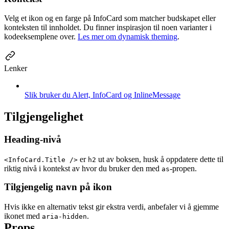
Velg et ikon og en farge på InfoCard som matcher budskapet eller
konteksten til innholdet. Du finner inspirasjon til noen varianter i
kodeeksemplene over.
Les mer om dynamisk theming
.
Lenker
Slik bruker du Alert, InfoCard og InlineMessage
Tilgjengelighet
Heading-nivå
er
ut av boksen, husk å oppdatere dette til
<InfoCard.Title />
h2
riktig nivå i kontekst av hvor du bruker den med
-propen.
as
Tilgjengelig navn på ikon
Hvis ikke en alternativ tekst gir ekstra verdi, anbefaler vi å gjemme
ikonet med
.
aria-hidden
Props