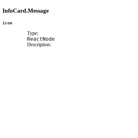
InfoCard.Message
icon
Type:
ReactNode
Description:
Icon to display in message.
className?
Type:
string
ref?
Type:
Ref
<
HTMLDivElement
>
Description:
Allows getting a ref to the component instance. Once
the component unmounts, React will set
ref.current