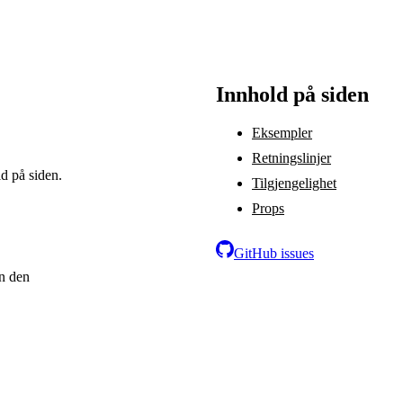
Innhold på siden
Eksempler
Retningslinjer
ld på siden.
Tilgjengelighet
Props
GitHub issues
an den