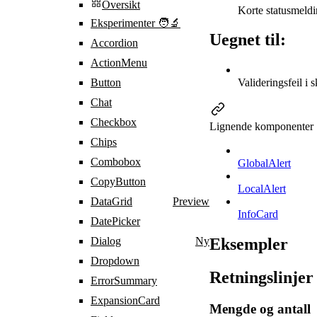
Oversikt
Korte statusmeldi
Eksperimenter 🧑‍🔬
Uegnet til:
Accordion
ActionMenu
Button
Valideringsfeil i 
Chat
Checkbox
Lignende komponenter
Chips
Combobox
GlobalAlert
CopyButton
LocalAlert
DataGrid
Preview
InfoCard
DatePicker
Dialog
Ny
Eksempler
Dropdown
Retningslinjer
ErrorSummary
ExpansionCard
Mengde og antall