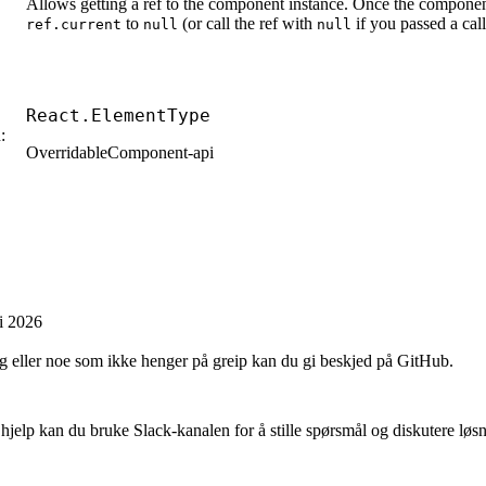
Allows getting a ref to the component instance. Once the componen
to
(or call the ref with
if you passed a cal
ref.current
null
null
React
.
ElementType
:
OverridableComponent-api
li 2026
 eller noe som ikke henger på greip kan du gi beskjed på GitHub.
 hjelp kan du bruke Slack-kanalen for å stille spørsmål og diskutere løsn