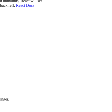
t unmounts, React will set
lback ref).
React Docs
inger.