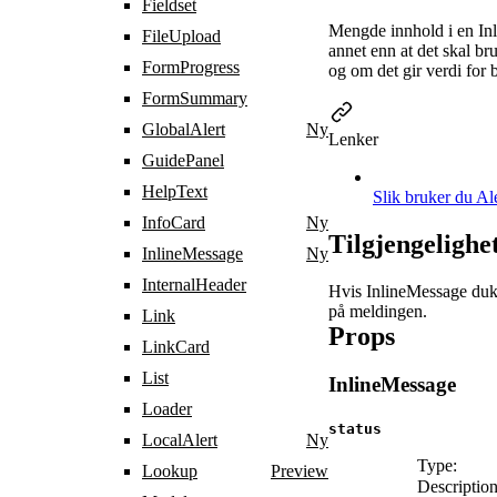
Fieldset
Mengde innhold i en Inli
FileUpload
annet enn at det skal br
FormProgress
og om det gir verdi for 
FormSummary
GlobalAlert
Ny
Lenker
GuidePanel
HelpText
Slik bruker du Al
InfoCard
Ny
Tilgjengelighe
InlineMessage
Ny
InternalHeader
Hvis InlineMessage duk
på meldingen.
Link
Props
LinkCard
List
InlineMessage
Loader
status
LocalAlert
Ny
Type:
Lookup
Preview
Description