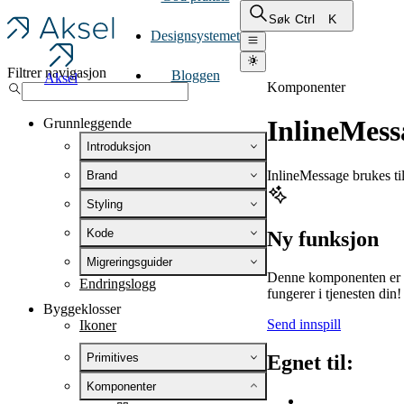
Ctrl
K
Søk
Designsystemet
Filtrer navigasjon
Bloggen
Aksel
Komponenter
InlineMess
Grunnleggende
Introduksjon
InlineMessage brukes til
Brand
Styling
Kode
Ny funksjon
Migreringsguider
Denne komponenten er ny 
Endringslogg
fungerer i tjenesten din!
Byggeklosser
Send innspill
Ikoner
Primitives
Egnet til:
Komponenter