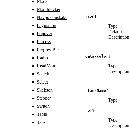
Modal
MonthPicker
size?
Navpoleonskake
Pagination
Type:
Default:
Popover
Description
Process
ProgressBar
data-color?
Radio
ReadMore
Type:
Description
Search
Select
Skeleton
className?
Stepper
Type:
Switch
ref?
Table
Type:
Tabs
Description