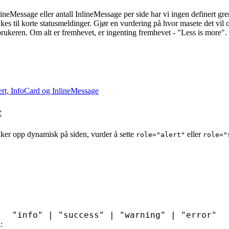
neMessage eller antall InlineMessage per side har vi ingen definert gr
ukes til korte statusmeldinger. Gjør en vurdering på hvor masete det vil 
brukeren. Om alt er fremhevet, er ingenting fremhevet - "Less is more".
ert, InfoCard og InlineMessage
t
ker opp dynamisk på siden, vurder å sette
eller
role="alert"
role="
"info"
|
"success"
|
"warning"
|
"error"
: