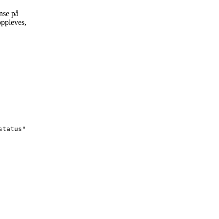
ense på
oppleves,
status"