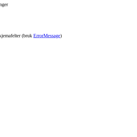
nger
skjemafelter (bruk
ErrorMessage
)