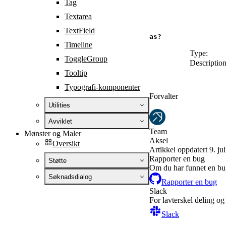
Tag
Textarea
TextField
as?
Timeline
Type:
ToggleGroup
Description
Tooltip
Typografi-komponenter
Forvalter
Utilities
Avviklet
Team
Mønster og Maler
Aksel
Oversikt
Artikkel oppdatert 9. ju
Rapporter en bug
Støtte
Om du har funnet en bug
Søknadsdialog
Rapporter en bug
Slack
For lavterskel deling og
Slack