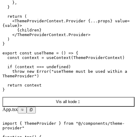
}
,
}
return
(
<
ThemeProviderContext.Provider
{
...
props
}
value
=
{
value
}
>
{
children
}
</
ThemeProviderContext.Provider
>
)
}
export
const
useTheme
=
(
)
=>
{
const
 context 
=
useContext
(
ThemeProviderContext
)
if
(
context 
===
undefined
)
throw
new
Error
(
"useTheme must be used within a 
ThemeProvider"
)
return
 context
}
Vis all kode
App.tsx
import
{
ThemeProvider
}
from
"@/components/theme-
provider"