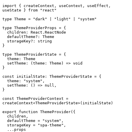
import
{
 createContext
,
 useContext
,
 useEffect
,
useState 
}
from
"react"
type
Theme
=
"dark"
|
"light"
|
"system"
type
ThemeProviderProps
=
{
  children
:
React
.
ReactNode
  defaultTheme
?
:
Theme
  storageKey
?
:
string
}
type
ThemeProviderState
=
{
  theme
:
Theme
setTheme
:
(
theme
:
Theme
)
=>
void
}
const
 initialState
:
ThemeProviderState
=
{
  theme
:
"system"
,
setTheme
:
(
)
=>
null
,
}
const
ThemeProviderContext
=
createContext
<
ThemeProviderState
>
(
initialState
)
export
function
ThemeProvider
(
{
  children
,
  defaultTheme 
=
"system"
,
  storageKey 
=
"spa-theme"
,
...
props