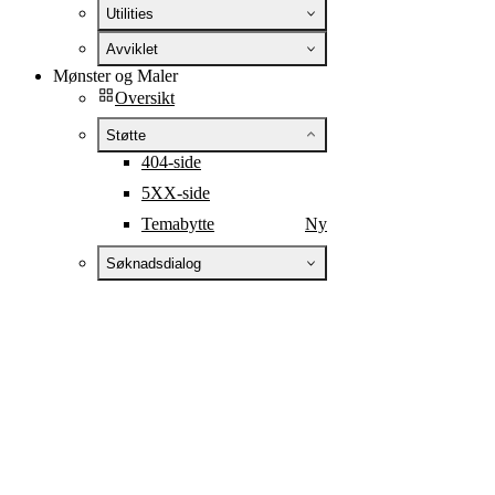
Utilities
Avviklet
Mønster og Maler
Oversikt
Støtte
404-side
5XX-side
Temabytte
Ny
Søknadsdialog