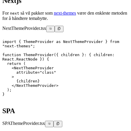
Nextjs
For
så vil pakker som
next-themes
være den enkleste metoden
next
for å håndtere temabytte.
NextThemeProvider.tsx
import
{
ThemeProvider
as
NextThemeProvider
}
from
"next-themes"
;
function
ThemeProvider
(
{
 children 
}
:
{
 children
:
React
.
ReactNode
}
)
{
return
(
<
NextThemeProvider
attribute
=
"
class
"
>
{
children
}
</
NextThemeProvider
>
)
;
}
SPA
SPAThemeProvider.tsx