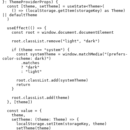
}
:
ThemeProviderProps
)
{
const
[
theme
,
 setTheme
]
=
useState
<
Theme
>
(
(
)
=>
(
localStorage
.
getItem
(
storageKey
)
as
Theme
)
||
 defaultTheme
)
useEffect
(
(
)
=>
{
const
 root 
=
window
.
document
.
documentElement
    root
.
classList
.
remove
(
"light"
,
"dark"
)
if
(
theme 
===
"system"
)
{
const
 systemTheme 
=
window
.
matchMedia
(
"(prefers-
color-scheme: dark)"
)
.
matches
?
"dark"
:
"light"
      root
.
classList
.
add
(
systemTheme
)
return
}
    root
.
classList
.
add
(
theme
)
}
,
[
theme
]
)
const
 value 
=
{
    theme
,
setTheme
:
(
theme
:
Theme
)
=>
{
localStorage
.
setItem
(
storageKey
,
 theme
)
setTheme
(
theme
)