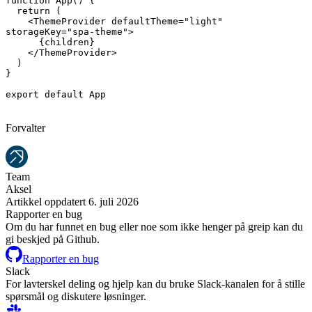
function
App
(
)
{
return
(
<
ThemeProvider
defaultTheme
=
"
light
"
storageKey
=
"
spa-theme
"
>
{
children
}
</
ThemeProvider
>
)
}
export
default
App
Forvalter
Team
Aksel
Artikkel oppdatert 6. juli 2026
Rapporter en bug
Om du har funnet en bug eller noe som ikke henger på greip kan du
gi beskjed på Github.
Rapporter en bug
Slack
For lavterskel deling og hjelp kan du bruke Slack-kanalen for å stille
spørsmål og diskutere løsninger.