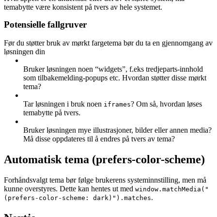
temabytte være konsistent på tvers av hele systemet.
Potensielle fallgruver
Før du støtter bruk av mørkt fargetema bør du ta en gjennomgang av
løsningen din
Bruker løsningen noen “widgets”, f.eks tredjeparts-innhold
som tilbakemelding-popups etc. Hvordan støtter disse mørkt
tema?
Tar løsningen i bruk noen
? Om så, hvordan løses
iframes
temabytte på tvers.
Bruker løsningen mye illustrasjoner, bilder eller annen media?
Må disse oppdateres til å endres på tvers av tema?
Automatisk tema (prefers-color-scheme)
Forhåndsvalgt tema bør følge brukerens systeminnstilling, men må
kunne overstyres. Dette kan hentes ut med
window.matchMedia("
.
(prefers-color-scheme: dark)").matches