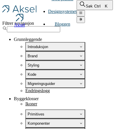
Ctrl
K
Søk
Designsystemet
Filtrer navigasjon
Bloggen
Aksel
Grunnleggende
Introduksjon
Brand
Styling
Kode
Migreringsguider
Endringslogg
Byggeklosser
Ikoner
Primitives
Komponenter