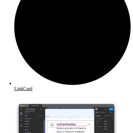
LinkCard