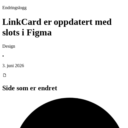
Endringslogg
LinkCard er oppdatert med
slots i Figma
Design
•
3. juni 2026
Side som er endret