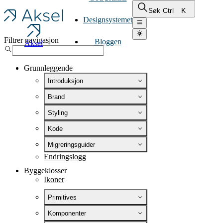
Ctrl
K
Søk
Designsystemet
Filtrer navigasjon
Bloggen
Aksel
Grunnleggende
Introduksjon
Brand
Styling
Kode
Migreringsguider
Endringslogg
Byggeklosser
Ikoner
Primitives
Komponenter