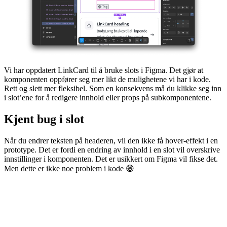
Vi har oppdatert LinkCard til å bruke slots i Figma. Det gjør at
komponenten oppfører seg mer likt de mulighetene vi har i kode.
Rett og slett mer fleksibel. Som en konsekvens må du klikke seg inn
i slot’ene for å redigere innhold eller props på subkomponentene.
Kjent bug i slot
Når du endrer teksten på headeren, vil den ikke få hover-effekt i en
prototype. Det er fordi en endring av innhold i en slot vil overskrive
innstillinger i komponenten. Det er usikkert om Figma vil fikse det.
Men dette er ikke noe problem i kode 😁