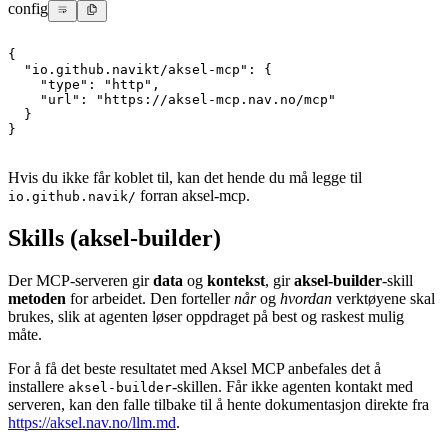
config
{
"io.github.navikt/aksel-mcp"
:
{
"type"
:
"http"
,
"url"
:
"https://aksel-mcp.nav.no/mcp"
}
}
Hvis du ikke får koblet til, kan det hende du må legge til
forran aksel-mcp.
io.github.navik/
Skills (aksel-builder)
Der MCP-serveren gir
data
og
kontekst
, gir
aksel-builder
-skill
metoden
for arbeidet. Den forteller
når
og
hvordan
verktøyene skal
brukes, slik at agenten løser oppdraget på best og raskest mulig
måte.
For å få det beste resultatet med Aksel MCP anbefales det å
installere
-skillen. Får ikke agenten kontakt med
aksel-builder
serveren, kan den falle tilbake til å hente dokumentasjon direkte fra
https://aksel.nav.no/llm.md
.