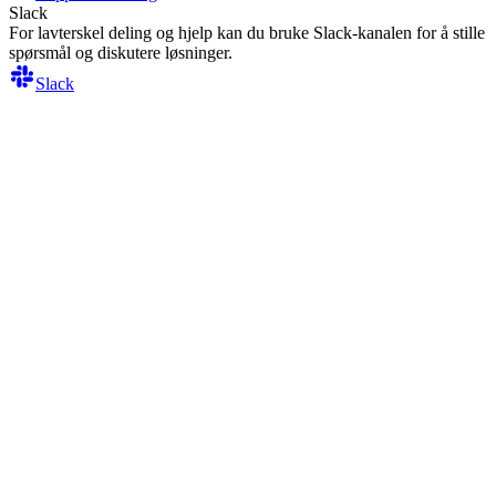
Slack
For lavterskel deling og hjelp kan du bruke Slack-kanalen for å stille
spørsmål og diskutere løsninger.
Slack
©
2026
Nav
Arbeids- og velferdsetaten