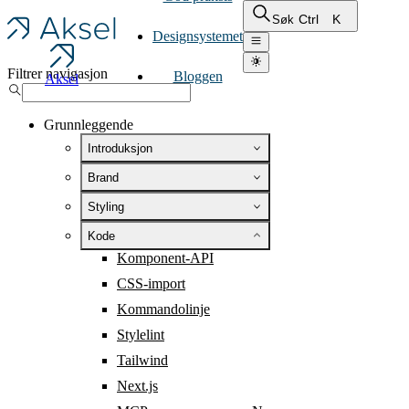
Ctrl
K
Søk
Designsystemet
Filtrer navigasjon
Bloggen
Aksel
Grunnleggende
Introduksjon
Brand
Styling
Kode
Komponent-API
CSS-import
Kommandolinje
Stylelint
Tailwind
Next.js