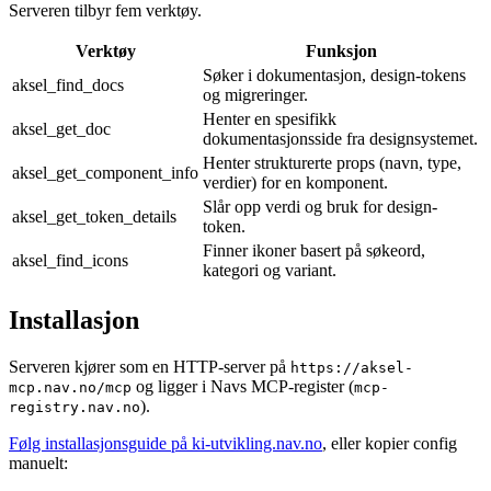
Serveren tilbyr fem verktøy.
Verktøy
Funksjon
Søker i dokumentasjon, design-tokens
aksel_find_docs
og migreringer.
Henter en spesifikk
aksel_get_doc
dokumentasjonsside fra designsystemet.
Henter strukturerte props (navn, type,
aksel_get_component_info
verdier) for en komponent.
Slår opp verdi og bruk for design-
aksel_get_token_details
token.
Finner ikoner basert på søkeord,
aksel_find_icons
kategori og variant.
Installasjon
Serveren kjører som en HTTP-server på
https://aksel-
og ligger i Navs MCP-register (
mcp.nav.no/mcp
mcp-
).
registry.nav.no
Følg installasjonsguide på ki-utvikling.nav.no
, eller kopier config
manuelt: