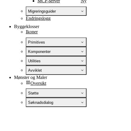
MCP-server
Ny
Migreringsguider
Endringslogg
Byggeklosser
Ikoner
Primitives
Komponenter
Utilities
Avviklet
Mønster og Maler
Oversikt
Støtte
Søknadsdialog