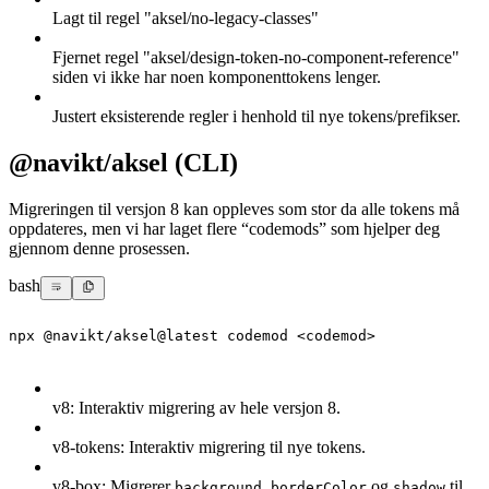
Lagt til regel "aksel/no-legacy-classes"
Fjernet regel "aksel/design-token-no-component-reference"
siden vi ikke har noen komponenttokens lenger.
Justert eksisterende regler i henhold til nye tokens/prefikser.
@navikt/aksel (CLI)
Migreringen til versjon 8 kan oppleves som stor da alle tokens må
oppdateres, men vi har laget flere “codemods” som hjelper deg
gjennom denne prosessen.
bash
npx @navikt/aksel@latest codemod <codemod>
v8: Interaktiv migrering av hele versjon 8.
v8-tokens: Interaktiv migrering til nye tokens.
v8-box: Migrerer
,
og
til
background
borderColor
shadow