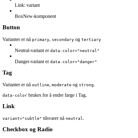
Link: variant
BoxNew-komponent
Button
Varianter er nå
,
og
primary
secondary
tertiary
Neutral-variant er
data-color="neutral"
Danger-variant er
data-color="danger"
Tag
Varianter er nå
,
og
.
outline
moderate
strong
brukes for å endre farge i Tag.
data-color
Link
tilsvarer nå
.
variant="subtle"
neutral
Checkbox og Radio