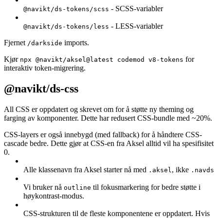
- SCSS-variabler
@navikt/ds-tokens/scss
- LESS-variabler
@navikt/ds-tokens/less
Fjernet
imports.
/darkside
Kjør
for
npx @navikt/aksel@latest codemod v8-tokens
interaktiv token-migrering.
@navikt/ds-css
All CSS er oppdatert og skrevet om for å støtte ny theming og
farging av komponenter. Dette har redusert CSS-bundle med ~20%.
CSS-layers er også innebygd (med fallback) for å håndtere CSS-
cascade bedre. Dette gjør at CSS-en fra Aksel alltid vil ha spesifisitet
0.
Alle klassenavn fra Aksel starter nå med
, ikke
.aksel
.navds
Vi bruker nå
til fokusmarkering for bedre støtte i
outline
høykontrast-modus.
CSS-strukturen til de fleste komponentene er oppdatert. Hvis