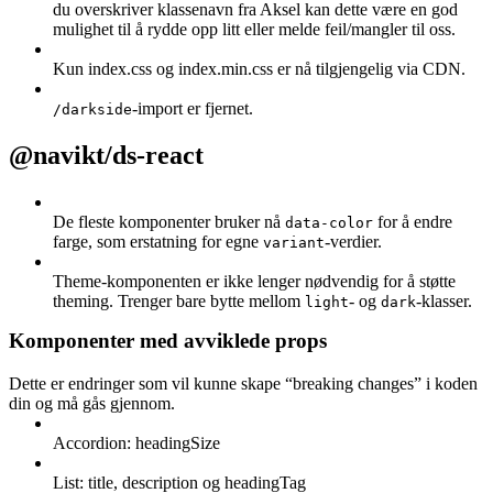
du overskriver klassenavn fra Aksel kan dette være en god
mulighet til å rydde opp litt eller melde feil/mangler til oss.
Kun index.css og index.min.css er nå tilgjengelig via CDN.
-import er fjernet.
/darkside
@navikt/ds-react
De fleste komponenter bruker nå
for å endre
data-color
farge, som erstatning for egne
-verdier.
variant
Theme-komponenten er ikke lenger nødvendig for å støtte
theming. Trenger bare bytte mellom
- og
-klasser.
light
dark
Komponenter med avviklede props
Dette er endringer som vil kunne skape “breaking changes” i koden
din og må gås gjennom.
Accordion: headingSize
List: title, description og headingTag