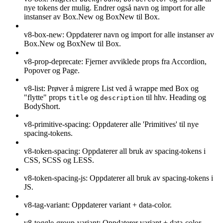
nye tokens der mulig. Endrer også navn og import for alle
instanser av Box.New og BoxNew til Box.
v8-box-new: Oppdaterer navn og import for alle instanser av
Box.New og BoxNew til Box.
v8-prop-deprecate: Fjerner avviklede props fra Accordion,
Popover og Page.
v8-list: Prøver å migrere List ved å wrappe med Box og
"flytte" props
og
til hhv. Heading og
title
description
BodyShort.
v8-primitive-spacing: Oppdaterer alle 'Primitives' til nye
spacing-tokens.
v8-token-spacing: Oppdaterer all bruk av spacing-tokens i
CSS, SCSS og LESS.
v8-token-spacing-js: Oppdaterer all bruk av spacing-tokens i
JS.
v8-tag-variant: Oppdaterer variant + data-color.
v8-toggle-group-variant: Oppdaterer variant + data-color.