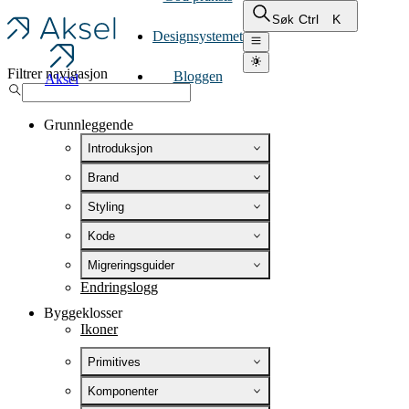
Ctrl
K
Søk
Designsystemet
Filtrer navigasjon
Bloggen
Aksel
Grunnleggende
Introduksjon
Brand
Styling
Kode
Migreringsguider
Endringslogg
Byggeklosser
Ikoner
Primitives
Komponenter