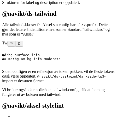
Strukturen for label og description er oppdatert.
@navikt/ds-tailwind
Alle tailwind-klasser fra Aksel sin config har nå
-prefix. Dette
ax
gjør det lettere å identifisere hva som er standard “tailwindcss” og
hva som er “Aksel”.
Tw
md:bg-surface-info
ax-md:bg-ax-bg-info-moderate
Siden configen er en refleksjon av token-pakken, vil de fleste tokens
også være oppdatert.
-
@navikt/ds-tailwind/darkside-tw3
import er dessuten fjernet.
Vi bruker også tokens direkte i tailwind-config, slik at theming
fungerer ut av boksen med tailwind.
@navikt/aksel-stylelint