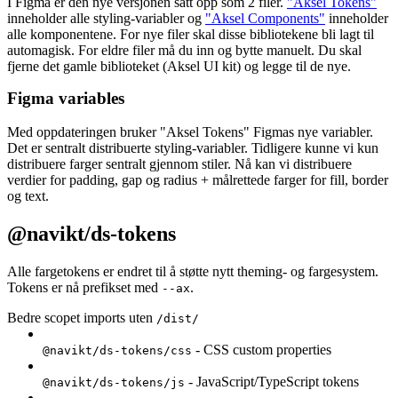
I Figma er den nye versjonen satt opp som 2 filer.
"Aksel Tokens"
inneholder alle styling-variabler og
"Aksel Components"
inneholder
alle komponentene. For nye filer skal disse bibliotekene bli lagt til
automagisk. For eldre filer må du inn og bytte manuelt. Du skal
fjerne det gamle biblioteket (Aksel UI kit) og legge til de nye.
Figma variables
Med oppdateringen bruker "Aksel Tokens" Figmas nye variabler.
Det er sentralt distribuerte styling-variabler. Tidligere kunne vi kun
distribuere farger sentralt gjennom stiler. Nå kan vi distribuere
verdier for padding, gap og radius + målrettede farger for fill, border
og text.
@navikt/ds-tokens
Alle fargetokens er endret til å støtte nytt theming- og fargesystem.
Tokens er nå prefikset med
.
--ax
Bedre scopet imports uten
/dist/
- CSS custom properties
@navikt/ds-tokens/css
- JavaScript/TypeScript tokens
@navikt/ds-tokens/js