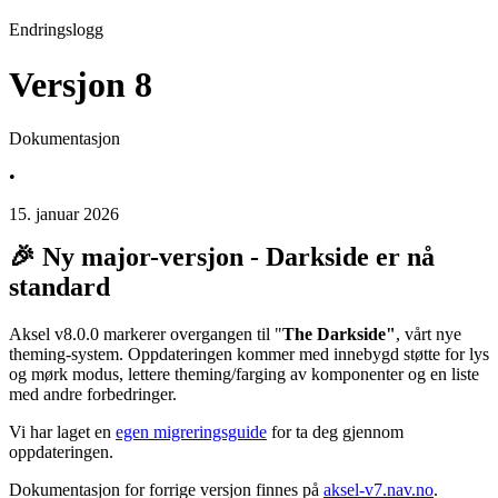
Endringslogg
Versjon 8
Dokumentasjon
•
15. januar 2026
🎉 Ny major-versjon - Darkside er nå
standard
Aksel v8.0.0 markerer overgangen til "
The
Darkside"
, vårt nye
theming-system. Oppdateringen kommer med innebygd støtte for lys
og mørk modus, lettere theming/farging av komponenter og en liste
med andre forbedringer.
Vi har laget en
egen migreringsguide
for ta deg gjennom
oppdateringen.
Dokumentasjon for forrige versjon finnes på
aksel-v7.nav.no
.