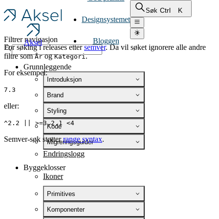
Ctrl
K
Søk
Designsystemet
Filtrer navigasjon
Bloggen
Aksel
For søking i releases etter
semver
. Da vil søket ignorere alle andre
filtre som
og
.
År
Kategori
Grunnleggende
For eksempel:
Introduksjon
7.3
Brand
eller:
Styling
^2.2 || >=3.2.1 <4
Kode
Semver-søk støtter
range syntax
.
Migreringsguider
Endringslogg
Byggeklosser
Ikoner
Primitives
Komponenter