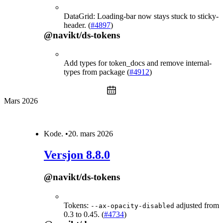
DataGrid: Loading-bar now stays stuck to sticky-
header. (
#4897
)
@navikt/ds-tokens
Add types for token_docs and remove internal-
types from package (
#4912
)
Mars 2026
Kode
.
•
20. mars 2026
Versjon 8.8.0
@navikt/ds-tokens
Tokens:
adjusted from
--ax-opacity-disabled
0.3 to 0.45. (
#4734
)