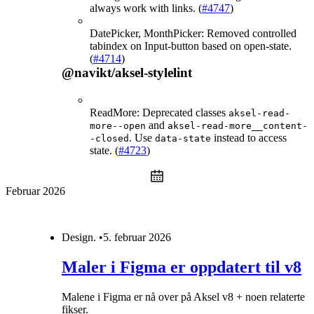
always work with links. (
#4747
)
DatePicker, MonthPicker: Removed controlled
tabindex on Input-button based on open-state.
(
#4714
)
@navikt/aksel-stylelint
ReadMore: Deprecated classes
aksel-read-
and
more--open
aksel-read-more__content-
. Use
instead to access
-closed
data-state
state. (
#4723
)
Februar 2026
Design
.
•
5. februar 2026
Maler i Figma er oppdatert til v8
Malene i Figma er nå over på Aksel v8 + noen relaterte
fikser.