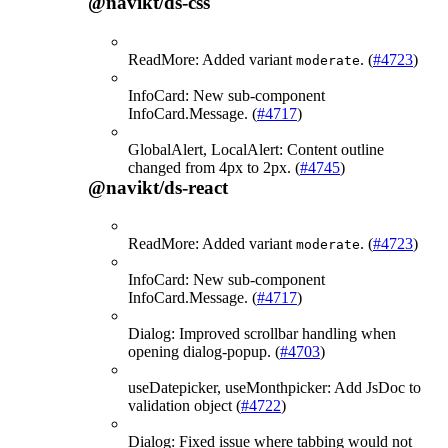
@navikt/ds-css
ReadMore: Added variant
. (
#4723
)
moderate
InfoCard: New sub-component
InfoCard.Message. (
#4717
)
GlobalAlert, LocalAlert: Content outline
changed from 4px to 2px. (
#4745
)
@navikt/ds-react
ReadMore: Added variant
. (
#4723
)
moderate
InfoCard: New sub-component
InfoCard.Message. (
#4717
)
Dialog: Improved scrollbar handling when
opening dialog-popup. (
#4703
)
useDatepicker, useMonthpicker: Add JsDoc to
validation object (
#4722
)
Dialog: Fixed issue where tabbing would not