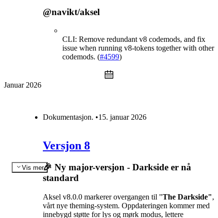
@navikt/aksel
CLI: Remove redundant v8 codemods, and fix
issue when running v8-tokens together with other
codemods. (
#4599
)
Januar 2026
Dokumentasjon
.
•
15. januar 2026
Versjon 8
🎉 Ny major-versjon - Darkside er nå
Vis mer
standard
Aksel v8.0.0 markerer overgangen til "
The
Darkside"
,
vårt nye theming-system. Oppdateringen kommer med
innebygd støtte for lys og mørk modus, lettere