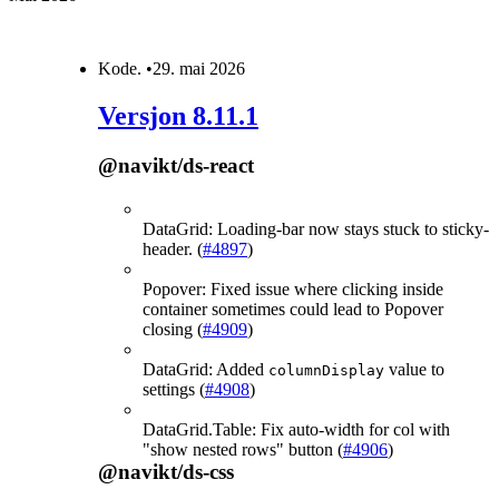
Kode
.
•
29. mai 2026
Versjon 8.11.1
@navikt/ds-react
DataGrid: Loading-bar now stays stuck to sticky-
header. (
#4897
)
Popover: Fixed issue where clicking inside
container sometimes could lead to Popover
closing (
#4909
)
DataGrid: Added
value to
columnDisplay
settings (
#4908
)
DataGrid.Table: Fix auto-width for col with
"show nested rows" button (
#4906
)
@navikt/ds-css